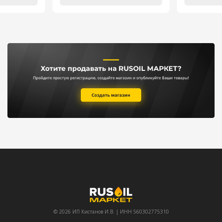
© 2026 ИП Кистанов И.В. | ИНН 560302775310