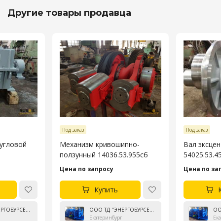
Другие товары продавца
Под заказ
Под заказ
 угловой
Механизм кривошипно-
Вал эксце
ползунный 14036.53.955сб
54025.53.4
Цена по запросу
Цена по за
Купить
ООО ТД "ЭНЕРГОБУРСЕРВИС"
ООО ТД "ЭНЕРГОБУРСЕРВИС"
Екатеринбург
Ек