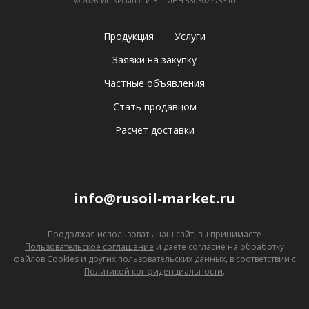
© 2026 ИП Кистанов И.В. | ИНН 560302775310
Продукция
Услуги
Заявки на закупку
Частные объявления
Стать продавцом
Расчет доставки
info@rusoil-market.ru
Продолжая использовать наш сайт, вы принимаете
Пользовательское соглашение
и даете согласие
на обработку
файлов Cookies и других пользовательских данных, в соответствии с
Политикой конфиденциальности
.