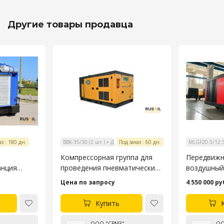
Другие товары продавца
аз : 180 дн.
ВВК-35/30 (2 шт.) + ДДК-77/200 (1 шт.)
Под заказ : 60 дн.
MLGF20.5/12.
я
Компрессорная группа для
Передвижн
анция
проведения пневматических
воздушный
251М
испытаний трубопроводов
угольной ш
Цена по запросу
4 550 000 ру
Купить
ООО "СРМЗ"
ОО