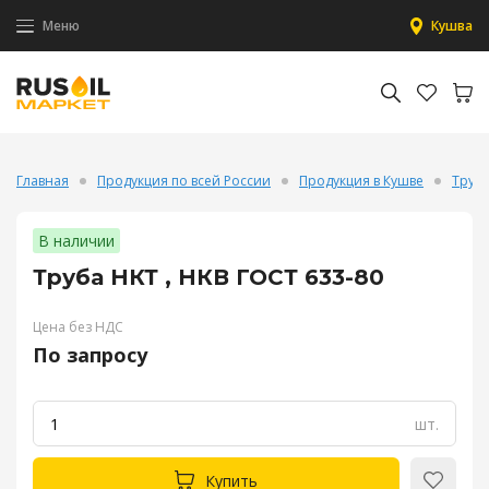
Меню
Кушва
Главная
Продукция по всей России
Продукция в Кушве
Труб
В наличии
Труба НКТ , НКВ ГОСТ 633-80
Цена без НДС
По запросу
шт.
Купить