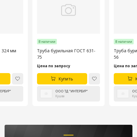
В наличии
В наличии
 324 мм
Труба бурильная ГОСТ 631-
Труба бур
75
56
Цена по запросу
Цена по за
Купить
ЕРБУР"
ООО ТД "ИНТЕРБУР"
ОО
Кушва
Ку