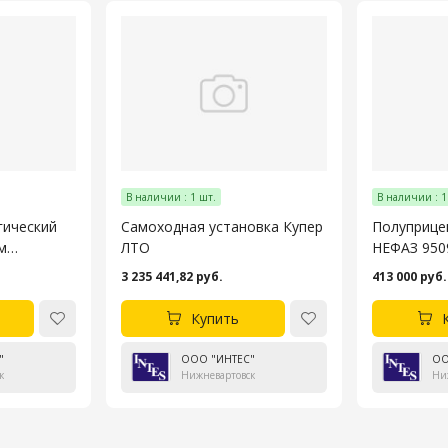
В наличии : 1 шт.
В наличии : 1
гический
Самоходная установка Купер
Полуприце
м
ЛТО
НЕФАЗ 950
3 235 441,82 руб.
413 000 руб.
Купить
"
ООО "ИНТЕС"
ОО
к
Нижневартовск
Ни