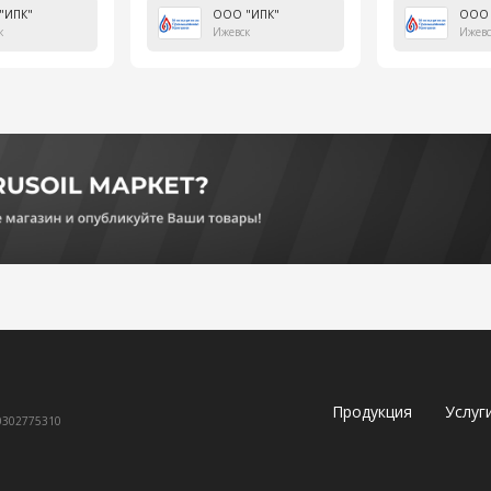
"ИПК"
ООО "ИПК"
ООО 
к
Ижевск
Ижевс
Продукция
Услуг
60302775310