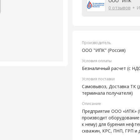
ООО "ИПК"
0 отзывов
И
Производитель
ООО "ИПК" (Россия)
Условия оплаты
Безналичный расчет (с НД
Условия поставки
Самовывоз, Доставка ТК (
терминала получателя)
Описание
Предприятие ООО «ИПК» 
производит оборудование 
к нему) для бурения нефт
скважин, КРС, ПНП, ГРП и 