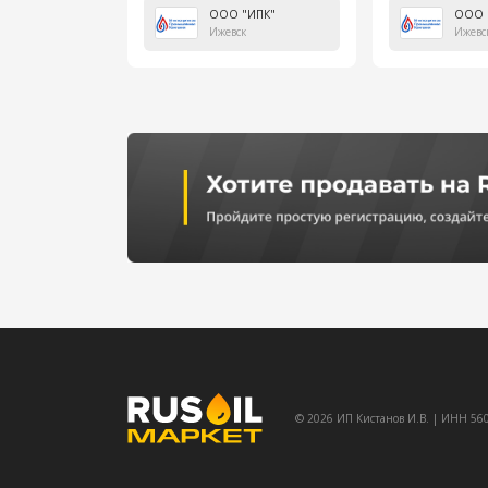
ООО "ИПК"
ООО 
Ижевск
Ижевс
© 2026 ИП Кистанов И.В. | ИНН 5