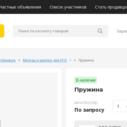
Частные объявления
Список участников
Стать продавцо
Заре
в Ижевске
Метизы и крепеж для НГО
Пружина
В наличии
Пружина
Цена без НДС
По запросу