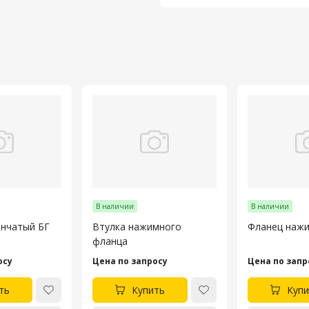
В наличии
В наличии
инчатый БГ
Втулка нажимного
Фланец наж
фланца
осу
Цена по запросу
Цена по запр
ть
Купить
Купи