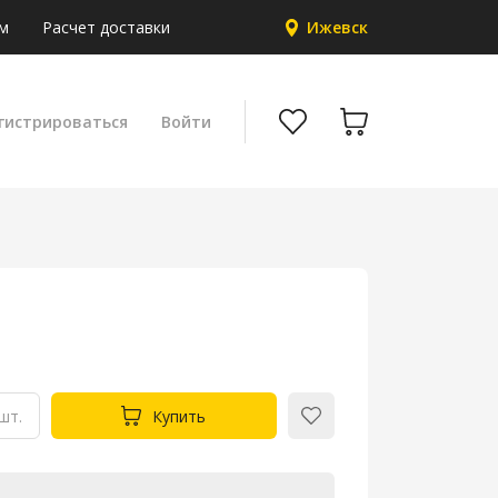
м
Расчет доставки
Ижевск
гистрироваться
Войти
шт.
Купить