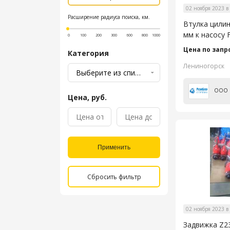
02 ноября 2023 в
Расширение радиуса поиска, км.
Втулка цили
мм к насосу 
0
100
200
300
600
800
1000
Цена по запр
Категория
Лениногорск
Цена, руб.
Применить
Сбросить фильтр
02 ноября 2023 в
Задвижка Z23