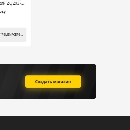
кий ZQ203-
осу
ООО "РЕМБУРСЕРВИС"