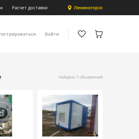
м
Расчет доставки
Лениногорск
гистрироваться
Войти
е
Найдено 7 объявлений