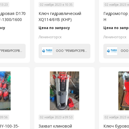
 13:23
02 ноября 2023 в 10:35
02 ноября 2023 в
ндровая D170
Ключ гидравлический
Гидромотор 
F-1300/1600
XQ114/6YB (КНР)
H
осу
Цена по запросу
Цена по запр
Лениногорск
Лениногорск
ООО "РЕМБУРСЕРВИС"
ООО "РЕМБУРСЕРВИС"
 09:56
02 ноября 2023 в 09:53
02 ноября 2023 в
Y-100-35-
Захват клиновой
Ключ буров