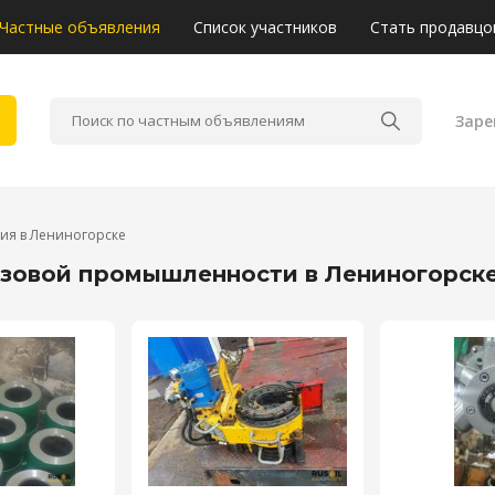
Частные объявления
Список участников
Стать продавцо
Заре
ия в Лениногорске
азовой промышленности в Лениногорск