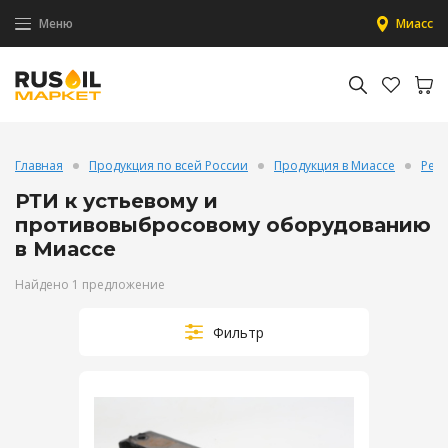
Меню
Миасс
Главная
Продукция по всей России
Продукция в Миассе
Рези
РТИ к устьевому и
противовыбросовому оборудованию
в Миассе
Найдено 1 предложение
Фильтр