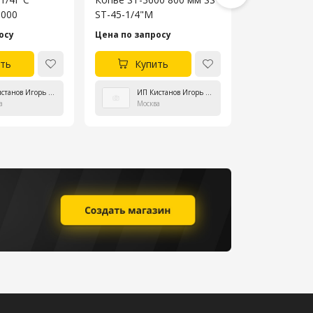
1000
ST-45-1/4"M
ST-45-1/4"M
осу
Цена по запросу
Цена по зап
ть
Купить
Куп
ИП Кистанов Игорь Владиславович
ИП Кистанов Игорь Владиславович
а
Москва
Моск