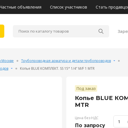
Частные объявления
Список участников
Стать продавцо
Заре
в Москве
Трубопроводная арматура и детали трубопроводов
водов
Копье BLUE КОМПЛЕКТ. SS 15° 1/4" M/F 1 MTR
Под заказ
Копье BLUE КОМП
MTR
Цена без НДС
По запросу