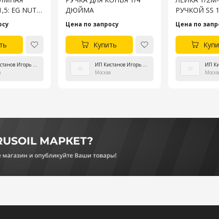
,5: EG NUT
ДЮЙМА
РУЧКОЙ SS 
осу
Цена по запросу
Цена по запр
ть
Купить
Купи
ИП Кистанов Игорь Владиславович
ИП Кистанов Игорь Владиславович
а
Москва
Москв