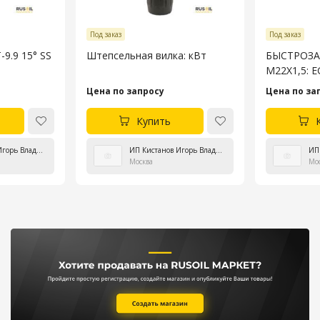
Под заказ
Под заказ
9.9 15° SS
Штепсельная вилка: кВт
БЫСТРОЗА
M22X1,5: 
Цена по запросу
Цена по за
Купить
ИП Кистанов Игорь Владиславович
ИП Кистанов Игорь Владиславович
Москва
Мо