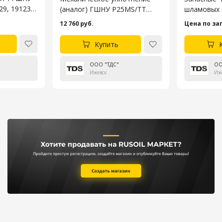
9, 19123-
(аналог) ГШНУ P25MS/TT
шламовых 
-30A,
(G0006013, 22451, H22451,
ГШНУ-250
12 760 руб.
Цена по за
И005.00.000-13)
Купить
ООО "ТДС"
ОО
Ижевск
Иж