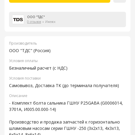
ООО "ТДС"
0 отзывов
Ижевск
Производитель
ООО "ТДС" (Россия)
Условия оплаты
Безналичный расчет (с НДС)
Условия поставки
Самовывоз, Доставка ТК (до терминала получателя)
Описание
- Комплект болта сальника ГШНУ P25GABA (G0006014,
3701A, И005.00.000-14)
Производство и продажа запчастей к горизонтально
шламовым насосам серии ГШНУ -250 (3х2х13, 4х3х13,
6х5х14, 8х6х14).