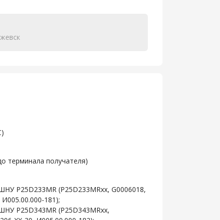
жевск
С)
до терминала получателя)
 ГШНУ P25D233MR (P25D233MRхх, G0006018,
 И005.00.000-181);
 ГШНУ P25D343MR (P25D343MRхх,