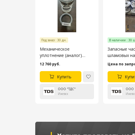
Под заказ : 30 дн.
В наличии : 30 ш
Механическое
Запасные час
уплотнение (аналог)
шламовых на
ГШНУ P25MS/TT
ГШНУ-250
12 760 руб.
Цена по запр
(G0006013, 22451, H22451,
И005.00.000-13)
Купить
Купи
ООО "ТДС"
ООО 
Ижевск
Ижевс