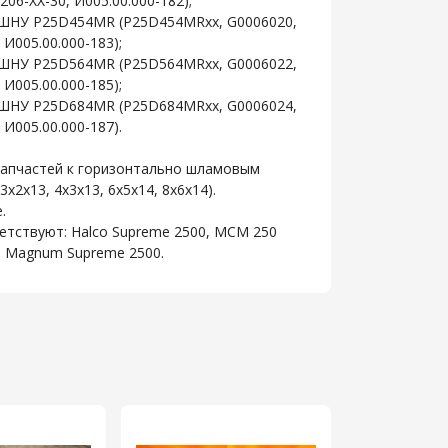
06-XX-30, И005.00.000-182);
 ГШНУ P25D454MR (Р25D454MRхх, G0006020,
 И005.00.000-183);
 ГШНУ P25D564MR (P25D564MRхх, G0006022,
 И005.00.000-185);
 ГШНУ P25D684MR (P25D684MRхх, G0006024,
 И005.00.000-187).
запчастей к горизонтально шламовым
х2х13, 4х3х13, 6х5х14, 8х6х14).
.
тствуют: Halco Supreme 2500, MCM 250
0, Magnum Supreme 2500.