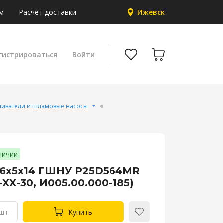
м
Расчет доставки
Ижевск
гистрироваться
Войти
иватели и шламовые насосы
личии
 6х5х14 ГШНУ P25D564MR
-XX-30, И005.00.000-185)
шт.
Купить