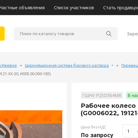
Частные объявления
Список участников
Стать продавцо
Заре
в Ижевске
Циркуляционная система бурового раствора
Перемеш
21-XX-30, И005.00.000-185)
ГШНУ P25D564MR
В на
Рабочее колесо
(G0006022, 19121
Цена без НДС
По запросу