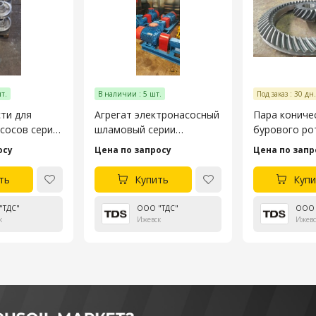
т.
В наличии : 5 шт.
Под заказ : 30 дн.
ти для
Агрегат электронасосный
Пара кониче
сосов серии
шламовый серии
бурового ро
ГШНУ-250
(ВЗБТ), Б1.17
осу
Цена по запросу
Цена по запр
ть
Купить
Купи
"ТДС"
ООО "ТДС"
ООО 
к
Ижевск
Ижевс