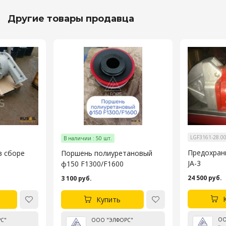
Другие товары продавца
LGF3161-28.0
В наличии : 50 шт.
Предохран
в сборе
Поршень полиуретановый
JA-3
ф150 F1300/F1600
24 500 руб.
3 100 руб.
Купить
ОО
С"
ООО "ЭЛФОРС"