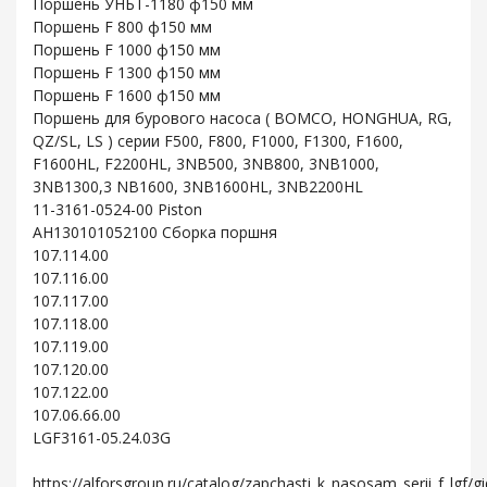
Поршень УНБТ-1180 ф150 мм
Поршень F 800 ф150 мм
Поршень F 1000 ф150 мм
Поршень F 1300 ф150 мм
Поршень F 1600 ф150 мм
Поршень для бурового насоса ( BOMCO, HONGHUA, RG,
QZ/SL, LS ) серии F500, F800, F1000, F1300, F1600,
F1600HL, F2200HL, 3NB500, 3NB800, 3NB1000,
3NB1300,3 NB1600, 3NB1600HL, 3NB2200HL
11-3161-0524-00 Piston
AH130101052100 Сборка поршня
107.114.00
107.116.00
107.117.00
107.118.00
107.119.00
107.120.00
107.122.00
107.06.66.00
LGF3161-05.24.03G
https://alforsgroup.ru/catalog/zapchasti_k_nasosam_serii_f_lgf/g