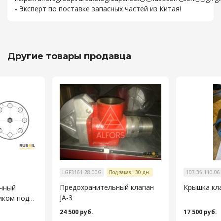
- Эксперт по поставке запасных частей из Китая!
Другие товары продавца
LGF3161-28.00G
Под заказ : 30 дн.
107.35.110.06
Предохранительный клапан
Крышка кла
чный
JA-3
иком под
 28919-91
24 500 руб.
17 500 руб.