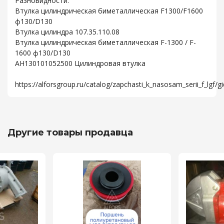
Разновидности:
Втулка цилиндрическая биметаллическая F1300/F1600
ф130/D130
Втулка цилиндра 107.35.110.08
Втулка цилиндрическая биметаллическая F-1300 / F-
1600 ф130/D130
AH130101052500 Цилиндровая втулка
https://alforsgroup.ru/catalog/zapchasti_k_nasosam_serii_f_lgf/g
Другие товары продавца