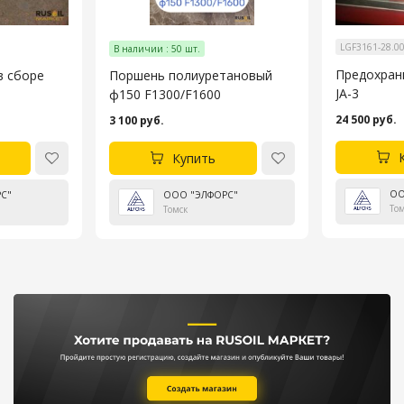
LGF3161-28.0
В наличии : 50 шт.
Предохран
в сборе
Поршень полиуретановый
JA-3
ф150 F1300/F1600
24 500 руб.
3 100 руб.
Купить
ОО
С"
ООО "ЭЛФОРС"
То
Томск