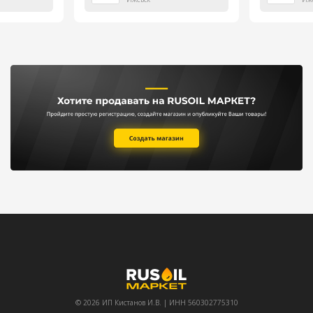
© 2026 ИП Кистанов И.В. | ИНН 560302775310