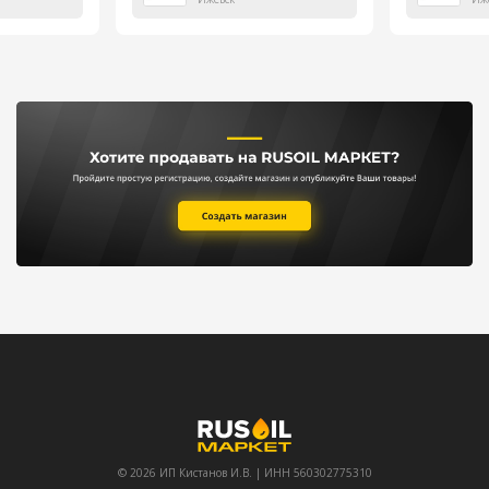
© 2026 ИП Кистанов И.В. | ИНН 560302775310