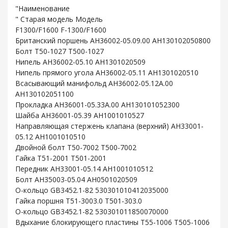
"Наименование
" Старая модель Модель
F1300/F1600 F-1300/F1600
Британский поршень AH36002-05.09.00 AH130102050800
Болт T50-1027 T500-1027
Нипель AH36002-05.10 AH1301020509
Нипель прямого угола AH36002-05.11 AH1301020510
Всасывающий манифольд AH36002-05.12A.00
AH130102051100
Прокладка AH36001-05.33A.00 AH130101052300
Шайба AH36001-05.39 AH1001010527
Направляющая стержень клапана (верхний) AH33001-
05.12 AH1001010510
Двойной болт T50-7002 T500-7002
Гайка T51-2001 T501-2001
Передник AH33001-05.14 AH1001010512
Болт AH35003-05.04 AH0501020509
O-кольцо GB3452.1-82 530301010412035000
Гайка поршня T51-3003.0 T501-303.0
O-кольцо GB3452.1-82 530301011850070000
Вдыхание блокирующего пластины T55-1006 T505-1006