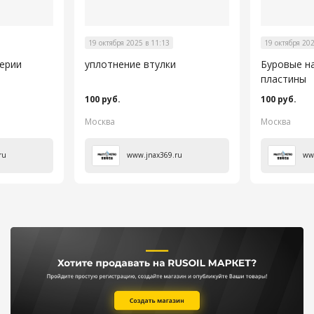
19 октября 2025 в 11:13
19 октября 202
серии
уплотнение втулки
Буровые н
пластины
100 руб.
100 руб.
Москва
Москва
ru
www.jnax369.ru
ww