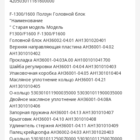
420503011161600000
F-1300/1600 Ползун Головной блок
"Наименование
" Старая модель Модель
F1300/F1600 F-1300/F1600
Головной блок AH36002-04.01 AH1301020401
Верхняя направляющая пластина AH36001-04.02
AH1301010402
Прокладка AH36001-04.03A.00 AH100101041700
Шайба регулировки AH36001-04.04 AH1301010403
Упаковочная коробка AH36001-04.05 AH1301010404
Масляное уплотнение кольцо AH36001-04.21
AH1301010405
O-кольцо 530301011900035000 530301011900035000
Двойное масляное уплотнение AH36001-04.08A
AH1301010406
Запорная пружина AH36001-04.13 AH1301010407
Брызговик AH36001-04.10 AH1301010408
Удлинитель стержня AH36001-04.11 AH1301010409
Палец крейцкопфа AH36002-04.03 AH1301020403
O-кольцо 530301011250070000 530301011250070000