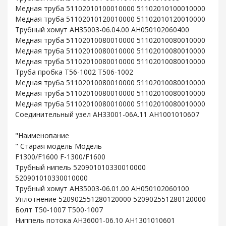
Медная труба 51102010100010000 51102010100010000
Медная труба 51102010120010000 51102010120010000
Трубный хомут AH35003-06.04.00 AH050102060400
Медная труба 51102010080010000 51102010080010000
Медная труба 51102010080010000 51102010080010000
Медная труба 51102010080010000 51102010080010000
Труба пробка T56-1002 T506-1002
Медная труба 51102010080010000 51102010080010000
Медная труба 51102010080010000 51102010080010000
Медная труба 51102010080010000 51102010080010000
Соединительный узел AH33001-06A.11 AH1001010607
"Наименование
" Старая модель Модель
F1300/F1600 F-1300/F1600
Трубный нипель 520901010330010000
520901010330010000
Трубный хомут AH35003-06.01.00 AH050102060100
Уплотнение 520902551280120000 520902551280120000
Болт T50-1007 T500-1007
Ниппель потока AH36001-06.10 AH1301010601