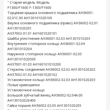
" Старая модель Модель
F1300/F1600 F-1300/F1600
Торцевая крышка основного подшипника AH36001-
02.01C.00 AH130101020100
Виулка основного подшипника (право) AH36002-02.01
AH1301020201
AH37002-01.01 AH1601020101
Шайба уплотнения AH36001-02.03 AH1301010203
Внутреннее стопорное кольцо AH36001-02.04
AH1301010204
Наружное стопорное кольцо AH36001-02.05
AH130101020500
AH37001-01.03 AH160101010200
Стержень соединения AH36002-02.02 AH1301020202
AH37002-01.02 AH1601020102
Установочное кольцо AH36002-02.03 AH1301020203
Полые кривошипно
Установочное кольцо
Большой зубчатый венец AH36002-02.04A.00
AH130102020400
Гайка поршня AH36002-02.05 AH1301020205