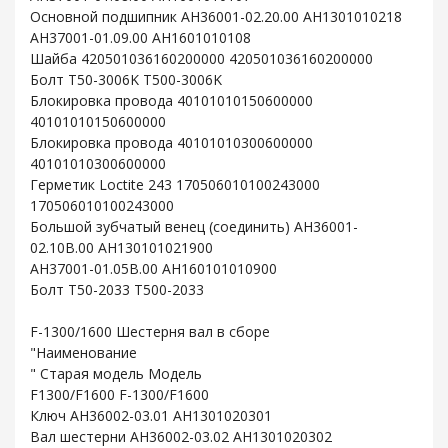
Основной подшипник AH36001-02.20.00 AH1301010218
AH37001-01.09.00 AH1601010108
Шайба 420501036160200000 420501036160200000
Болт T50-3006K T500-3006K
Блокировка провода 40101010150600000
40101010150600000
Блокировка провода 40101010300600000
40101010300600000
Герметик Loctite 243 170506010100243000
170506010100243000
Большой зубчатый венец (соединить) AH36001-
02.10B.00 AH130101021900
AH37001-01.05B.00 AH160101010900
Болт T50-2033 T500-2033
F-1300/1600 Шестерня вал в сборе
"Наименование
" Старая модель Модель
F1300/F1600 F-1300/F1600
Ключ AH36002-03.01 AH1301020301
Вал шестерни AH36002-03.02 AH1301020302