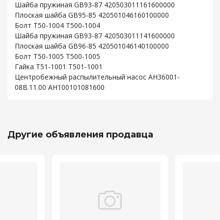
Шайба пружиная GB93-87 420503011161600000
Плоская шайба GB95-85 420501046160100000
Болт T50-1004 T500-1004
Шайба пружиная GB93-87 420503011141600000
Плоская шайба GB96-85 420501046140100000
Болт T50-1005 T500-1005
Гайка T51-1001 T501-1001
Центробежный распылительный насос AH36001-
08B.11.00 AH100101081600
Другие объявления продавца