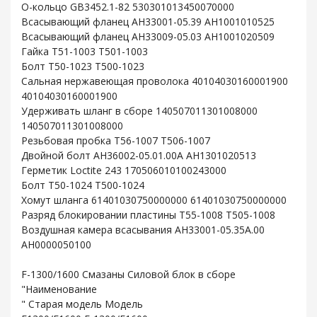
O-кольцо GB3452.1-82 530301013450070000
Всасывающий фланец AH33001-05.39 AH1001010525
Всасывающий фланец AH33009-05.03 AH1001020509
Гайка T51-1003 T501-1003
Болт T50-1023 T500-1023
Сальная нержавеющая проволока 40104030160001900
40104030160001900
Удерживать шланг в сборе 140507011301008000
140507011301008000
Резьбовая пробка T56-1007 T506-1007
Двойной болт AH36002-05.01.00A AH1301020513
Герметик Loctite 243 170506010100243000
Болт T50-1024 T500-1024
Хомут шланга 61401030750000000 61401030750000000
Разряд блокировании пластины T55-1008 T505-1008
Воздушная камера всасывания AH33001-05.35A.00
AH0000050100
F-1300/1600 Смазаны Силовой блок в сборе
"Наименование
" Старая модель Модель