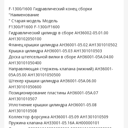
F-1300/1600 Гидравлический конец сборки
"Наименование
" Старая модель Модель
F1300/F1600 F-1300/F1600
Гидравлический цилиндр в сборе AH36002-05.01.00
AH130102050100
Фланец крышки цилиндра AH36001-05.02 AH1301010502
Крышка цилиндра AH36001-05.03 AH1301010503
Доска штепсельной вилки в сборе AH36001-05A.04.00
AH130101050400
Направляющая стержень клапана (нижний) AH36001-
05A.05.00 AH130101050500
Штекер крышки цилиндра AH36001-05A.06.00
AH130101050600
Позиционирование пластины AH36001-05A.07
AH1301010507
Уплотнение крышки цилиндра AH36001-05.08
AH1301010508
Коллектор форсунка AH36001-05.09 AH1301010509
Пружина клапана AH33001-05.16A AH00000101