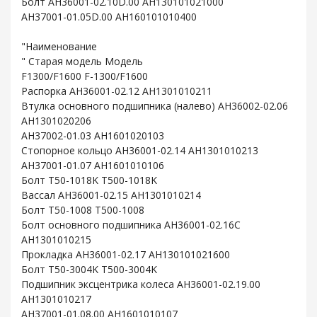
Болт AH36001-02.10D.00 AH130101021000
AH37001-01.05D.00 AH160101010400
"Наименование
" Старая модель Модель
F1300/F1600 F-1300/F1600
Распорка AH36001-02.12 AH1301010211
Втулка основного подшипника (налево) AH36002-02.06
AH1301020206
AH37002-01.03 AH1601020103
Стопорное кольцо AH36001-02.14 AH1301010213
AH37001-01.07 AH1601010106
Болт T50-1018K T500-1018K
Вассал AH36001-02.15 AH1301010214
Болт T50-1008 T500-1008
Болт основного подшипника AH36001-02.16C
AH1301010215
Прокладка AH36001-02.17 AH130101021600
Болт T50-3004K T500-3004K
Подшипник эксцентрика колеса AH36001-02.19.00
AH1301010217
AH37001-01.08.00 AH1601010107