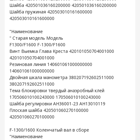
Шайба 420501036160200000 420501036160200000
Шайба пружиная 420503010161600000
420503010161600000
"Наименование
" Старая модель Модель
F1300/F1600 F-1300/F1600
Винт Выемка Глава Креста 420101050704001000
420101050704001000
Резиновая линия 140601061000000000
140601061000000000
Двойная шкала манометра 380207192602511000
380207192602511000
Тема блокировки твердый анаэробный клей
170506010100243000 170506010100243000
Шайба регулировки AH36001-23 AH13010119
Плоская шайба 420501060270100000
420501060270100000
F-1300/1600 Коленчатый вал в сборе
"Наименование