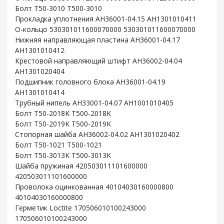
Болт T50-3010 T500-3010
Прокладка уплотнения AH36001-04.15 AH1301010411
O-кольцо 530301011600070000 530301011600070000
Нижняя направляющая пластина AH36001-04.17
AH1301010412
Крестовой направляющий штифт AH36002-04.04
AH1301020404
Подшипник головного блока AH36001-04.19
AH1301010414
Трубный нипель AH33001-04.07 AH1001010405
Болт T50-2018K T500-2018K
Болт T50-2019K T500-2019K
Стопорная шайба AH36002-04.02 AH1301020402
Болт T50-1021 T500-1021
Болт T50-3013K T500-3013K
Шайба пружиная 420503011101600000
420503011101600000
Проволока оцинкованная 40104030160000800
40104030160000800
Герметик Loctite 170506010100243000
170506010100243000