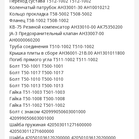
Переход сустава T512-1002 T512-1002
Коленчатый патрубок AH33001-30 AH10010212
Кольцо прокладка T58-5002 T508-5002
Фланец T58-1002 T508-1002
KB-75 Резиной компенсатор AH33010-00 AK75350200
JA-3 Предохранительный клапан AH33007-00
AH0000060200
Труба соединения T510-1002 T510-1002
Крышка плиты в сборе AH36001-21B.00 AH1301011800
Погиб прямого угла T511-1002 T511-1002
Болт T50-1001 T500-1001
Болт T50-1017 T500-1017
Болт T50-1010 T500-1010
Болт T50-1013 T500-1013
Гайка T51-1003 T501-1003
Гайка T50-1008 T500-1008
Гайка T51-1002 T501-1002
Болт с знаком 420999050603001000
420999050603001000
Шайба пружиная 420503011271600000
420503011271600000
Шайба 420501036120200000 420501036120200000