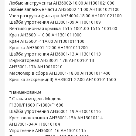
Любые инструменты AH36002-10.00 AH1301021000
Любые запасные части AH36002-11.00 AH1301021100
Узел разгрузки фильтра AH34004-18.00 AH1001021100
Шайба упротнения AH33001-09 AH10010109
Вентиляционная крышка T515-1001.00 T515-1001.00
Кран AH36001-10.00 AH1301011000
Кран AH36001-11A.00 AH1301011100
Крышка AH36001-12.00 AH1301011200
Шайба упротнения AH36001-13 AH13010113
Индикаторная AH33001-17B AH10010113
AH33001-17A AH10010210
Масломер в сборе AH33001-18.00 AH1001011400
Крышка экскреции(III) AH33001-22.00 AH1001011500
"Наименование
" Старая модель Модель
F1300/F1600 F-1300/F1600
Шайба упротнения AH36001-19 AH10010116
Крестовая крышка AH36001-15A AH13010114
AH37001-04 AH16010104
Упротнение AH36001-16 AH13010115