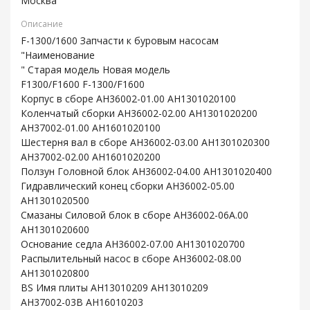
Москва
Описание
F-1300/1600 Запчасти к буровым насосам
"Наименование
" Старая модель Новая модель
F1300/F1600 F-1300/F1600
Корпус в сборе AH36002-01.00 AH1301020100
Коленчатый сборки AH36002-02.00 AH1301020200
AH37002-01.00 AH1601020100
Шестерня вал в сборе AH36002-03.00 AH1301020300
AH37002-02.00 AH1601020200
Ползун Головной блок AH36002-04.00 AH1301020400
Гидравлический конец сборки AH36002-05.00
AH1301020500
Смазаны Силовой блок в сборе AH36002-06A.00
AH1301020600
Основание седла AH36002-07.00 AH1301020700
Распылительный насос в сборе AH36002-08.00
AH1301020800
BS Имя плиты AH13010209 AH13010209
AH37002-03B AH16010203