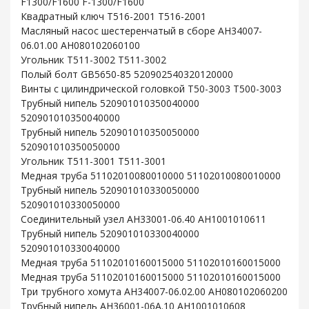
F1300/F1600 F-1300/F1600
Квадратный ключ T516-2001 T516-2001
Масляный насос шестеренчатый в сборе AH34007-
06.01.00 AH080102060100
Угольник T511-3002 T511-3002
Полый болт GB5650-85 520902540320120000
Винты с цилиндрической головкой T50-3003 T500-3003
Трубный нипель 520901010350040000
520901010350040000
Трубный нипель 520901010350050000
520901010350050000
Угольник T511-3001 T511-3001
Медная труба 51102010080010000 51102010080010000
Трубный нипель 520901010330050000
520901010330050000
Соединительный узел AH33001-06.40 AH1001010611
Трубный нипель 520901010330040000
520901010330040000
Медная труба 51102010160015000 51102010160015000
Медная труба 51102010160015000 51102010160015000
Три трубного хомута AH34007-06.02.00 AH080102060200
Трубный нипель AH36001-06A.10 AH1001010608