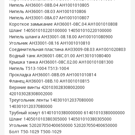
Нипель AH36001-08B.04 AH1001010805
Нипель AH36001-08.03 AH1001010806
Нипель AH33001-08A.07 AH1001010807
Короткое замыкание AH36001-08C.04 AH1001010808
Шланг 140501010220100000 140501010220100000
Нипель шланга AH33001-08.18.00 AH100101080900
Угольник AH33001-08.16 AH1001010810
Соединительная пластина AH33009-08.03 AH1001020803
Водный танк AH36001-08C.01.00 AH130101080400
Крышка танка AH36001-08C.02.00 AH100101081300
Нипель T513-1004 T513-1004
Прокладка AH36001-08B.09 AH1001010814
Фланец AH36001-08B.10 AH1001010815
Верхние винты 420103028308002000
420103028308002000
Треугольник ленты 140301012037080000
140301012037080000
Трубный хомут 61401010380000000 61401010380000000
Шланг 140501010380305000 140501010380305000
Угольник 520207050400650000 520207050400650000
Болт T50-1029 T500-1029