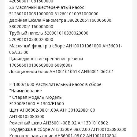
420503011081600000
2S Масляный шестеренчатый насос
512601010031000000 512601010031000000
Двойная шкала манометра 380202051160006000
380202051160006000
Трубный нипель 520901010330020000
520901010330020000
Масляный фильтр в сборе AH100101061000 AH36001-
06A.33.00
Цилиндрические крепление резины
170506010100609000 609(680)
Локационной блок AH1001010613 AH36001-06C.01
F-1300/1600 Распылительный насос в сборе
"Наименование
" Старая модель Модель
F1300/F1600 F-1300/F1600
Щит AH36002-08.01.00A AH130102080100
AH130102080300
Ременный шкив AH36001-08B.02 AH1301010802
Поддержка в сборе AH333009-08.02.00 AH100102080200
Короткое замыкание AH36001-08.02 AH1001010804