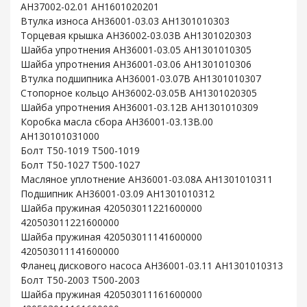
AH37002-02.01 AH1601020201
Втулка износа AH36001-03.03 AH1301010303
Торцевая крышка AH36002-03.03B AH1301020303
Шайба упротнения AH36001-03.05 AH1301010305
Шайба упротнения AH36001-03.06 AH1301010306
Втулка подшипника AH36001-03.07B AH1301010307
Стопорное кольцо AH36002-03.05B AH1301020305
Шайба упротнения AH36001-03.12B AH1301010309
Коробка масла сбора AH36001-03.13B.00
AH130101031000
Болт T50-1019 T500-1019
Болт T50-1027 T500-1027
Масляное уплотнение AH36001-03.08A AH1301010311
Подшипник AH36001-03.09 AH1301010312
Шайба пружиная 420503011221600000
420503011221600000
Шайба пружиная 420503011141600000
420503011141600000
Фланец дискового насоса AH36001-03.11 AH1301010313
Болт T50-2003 T500-2003
Шайба пружиная 420503011161600000