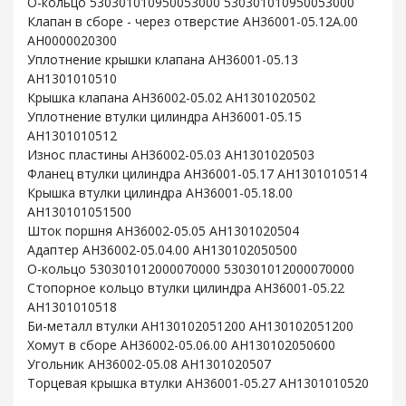
O-кольцо 530301010950053000 530301010950053000
Клапан в сборе - через отверстие AH36001-05.12A.00
AH0000020300
Уплотнение крышки клапана AH36001-05.13
AH1301010510
Крышка клапана AH36002-05.02 AH1301020502
Уплотнение втулки цилиндра AH36001-05.15
AH1301010512
Износ пластины AH36002-05.03 AH1301020503
Фланец втулки цилиндра AH36001-05.17 AH1301010514
Крышка втулки цилиндра AH36001-05.18.00
AH130101051500
Шток поршня AH36002-05.05 AH1301020504
Адаптер AH36002-05.04.00 AH130102050500
O-кольцо 530301012000070000 530301012000070000
Стопорное кольцо втулки цилиндра AH36001-05.22
AH1301010518
Би-металл втулки AH130102051200 AH130102051200
Хомут в сборе AH36002-05.06.00 AH130102050600
Угольник AH36002-05.08 AH1301020507
Торцевая крышка втулки AH36001-05.27 AH1301010520