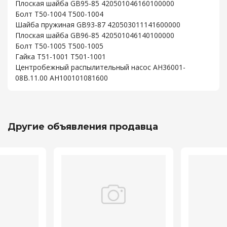
Плоская шайба GB95-85 420501046160100000
Болт T50-1004 T500-1004
Шайба пружиная GB93-87 420503011141600000
Плоская шайба GB96-85 420501046140100000
Болт T50-1005 T500-1005
Гайка T51-1001 T501-1001
Центробежный распылительный насос AH36001-
08B.11.00 AH100101081600
Другие объявления продавца