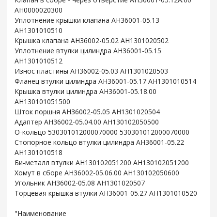
AH0000020300
Уплотнение крышки клапана AH36001-05.13
AH1301010510
Крышка клапана AH36002-05.02 AH1301020502
Уплотнение втулки цилиндра AH36001-05.15
AH1301010512
Износ пластины AH36002-05.03 AH1301020503
Фланец втулки цилиндра AH36001-05.17 AH1301010514
Крышка втулки цилиндра AH36001-05.18.00
AH130101051500
Шток поршня AH36002-05.05 AH1301020504
Адаптер AH36002-05.04.00 AH130102050500
O-кольцо 530301012000070000 530301012000070000
Стопорное кольцо втулки цилиндра AH36001-05.22
AH1301010518
Би-металл втулки AH130102051200 AH130102051200
Хомут в сборе AH36002-05.06.00 AH130102050600
Угольник AH36002-05.08 AH1301020507
Торцевая крышка втулки AH36001-05.27 AH1301010520
"Наименование