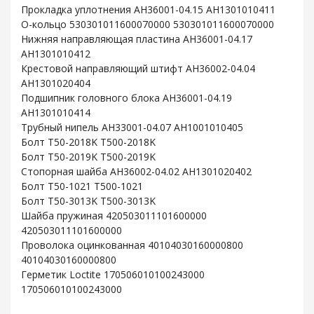
Прокладка уплотнения AH36001-04.15 AH1301010411
O-кольцо 530301011600070000 530301011600070000
Нижняя направляющая пластина AH36001-04.17
AH1301010412
Крестовой направляющий штифт AH36002-04.04
AH1301020404
Подшипник головного блока AH36001-04.19
AH1301010414
Трубный нипель AH33001-04.07 AH1001010405
Болт T50-2018K T500-2018K
Болт T50-2019K T500-2019K
Стопорная шайба AH36002-04.02 AH1301020402
Болт T50-1021 T500-1021
Болт T50-3013K T500-3013K
Шайба пружиная 420503011101600000
420503011101600000
Проволока оцинкованная 40104030160000800
40104030160000800
Герметик Loctite 170506010100243000
170506010100243000