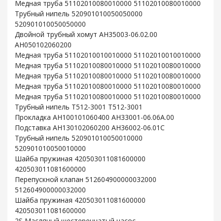
Медная труба 51102010080010000 51102010080010000
Трубный нипель 520901010050050000
520901010050050000
Двойной трубный хомут AH35003-06.02.00
AH050102060200
Медная труба 51102010010010000 51102010010010000
Медная труба 51102010080010000 51102010080010000
Медная труба 51102010080010000 51102010080010000
Медная труба 51102010080010000 51102010080010000
Медная труба 51102010080010000 51102010080010000
Трубный нипель T512-3001 T512-3001
Прокладка AH100101060400 AH33001-06.06A.00
Подставка AH130102060200 AH36002-06.01C
Трубный нипель 520901010050010000
520901010050010000
Шайба пружиная 420503011081600000
420503011081600000
Перепускной клапан 512604900000032000
512604900000032000
Шайба пружиная 420503011081600000
420503011081600000
2S Масляный шестеренчатый насос