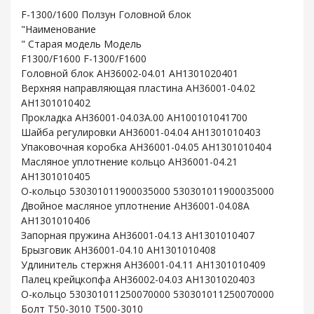
F-1300/1600 Ползун Головной блок
"Наименование
" Старая модель Модель
F1300/F1600 F-1300/F1600
Головной блок AH36002-04.01 AH1301020401
Верхняя направляющая пластина AH36001-04.02
AH1301010402
Прокладка AH36001-04.03A.00 AH100101041700
Шайба регулировки AH36001-04.04 AH1301010403
Упаковочная коробка AH36001-04.05 AH1301010404
Масляное уплотнение кольцо AH36001-04.21
AH1301010405
O-кольцо 530301011900035000 530301011900035000
Двойное масляное уплотнение AH36001-04.08A
AH1301010406
Запорная пружина AH36001-04.13 AH1301010407
Брызговик AH36001-04.10 AH1301010408
Удлинитель стержня AH36001-04.11 AH1301010409
Палец крейцкопфа AH36002-04.03 AH1301020403
O-кольцо 530301011250070000 530301011250070000
Болт T50-3010 T500-3010