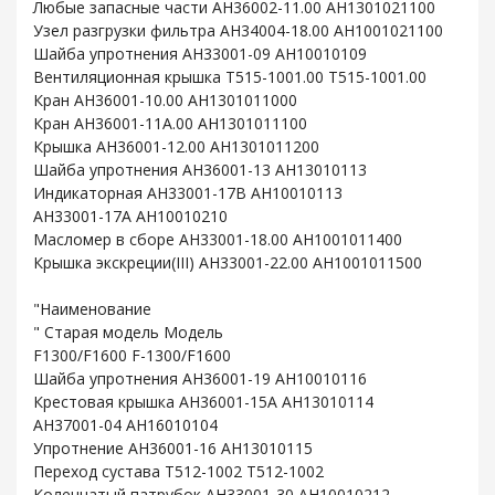
Любые запасные части AH36002-11.00 AH1301021100
Узел разгрузки фильтра AH34004-18.00 AH1001021100
Шайба упротнения AH33001-09 AH10010109
Вентиляционная крышка T515-1001.00 T515-1001.00
Кран AH36001-10.00 AH1301011000
Кран AH36001-11A.00 AH1301011100
Крышка AH36001-12.00 AH1301011200
Шайба упротнения AH36001-13 AH13010113
Индикаторная AH33001-17B AH10010113
AH33001-17A AH10010210
Масломер в сборе AH33001-18.00 AH1001011400
Крышка экскреции(III) AH33001-22.00 AH1001011500
"Наименование
" Старая модель Модель
F1300/F1600 F-1300/F1600
Шайба упротнения AH36001-19 AH10010116
Крестовая крышка AH36001-15A AH13010114
AH37001-04 AH16010104
Упротнение AH36001-16 AH13010115
Переход сустава T512-1002 T512-1002
Коленчатый патрубок AH33001-30 AH10010212