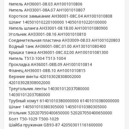
Нипель AH36001-08.03 AH1001010806
Нипель AH33001-08A.07 AH1001010807
Короткое замыкание AH36001-08C.04 AH1001010808
Шланг 140501010220100000 140501010220100000
Нипель шланга AH33001-08.18.00 AH100101080900
Угольник AH33001-08.16 AH1001010810
Соединительная пластина AH33009-08.03 AH1001020803
Водный танк AH36001-08C.01.00 AH130101080400
Крышка танка AH36001-08C.02.00 AH100101081300
Нипель T513-1004 T513-1004
Прокладка AH36001-08B.09 AH1001010814
Фланец AH36001-08B.10 AH1001010815
Верхние винты 420103028308002000
420103028308002000
Треугольник ленты 140301012037080000
140301012037080000
Трубный хомут 61401010380000000 61401010380000000
Шланг 140501010380305000 140501010380305000
Угольник 520207050400650000 520207050400650000
Болт T50-1029 T500-1029
Шайба пружиная GB93-87 420503011161600000