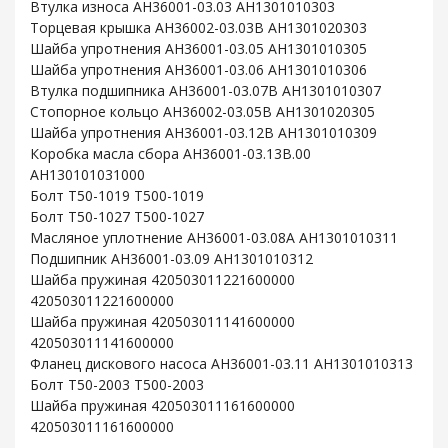
Втулка износа AH36001-03.03 AH1301010303
Торцевая крышка AH36002-03.03B AH1301020303
Шайба упротнения AH36001-03.05 AH1301010305
Шайба упротнения AH36001-03.06 AH1301010306
Втулка подшипника AH36001-03.07B AH1301010307
Стопорное кольцо AH36002-03.05B AH1301020305
Шайба упротнения AH36001-03.12B AH1301010309
Коробка масла сбора AH36001-03.13B.00
AH130101031000
Болт T50-1019 T500-1019
Болт T50-1027 T500-1027
Масляное уплотнение AH36001-03.08A AH1301010311
Подшипник AH36001-03.09 AH1301010312
Шайба пружиная 420503011221600000
420503011221600000
Шайба пружиная 420503011141600000
420503011141600000
Фланец дискового насоса AH36001-03.11 AH1301010313
Болт T50-2003 T500-2003
Шайба пружиная 420503011161600000
420503011161600000