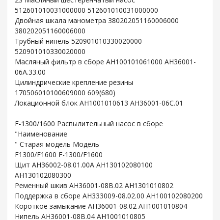
512601010031000000 512601010031000000
Двойная шкала манометра 380202051160006000
380202051160006000
Трубный нипель 520901010330020000
520901010330020000
Масляный фильтр в сборе AH100101061000 AH36001-
06A.33.00
Цилиндрические крепление резины
170506010100609000 609(680)
Локационной блок AH1001010613 AH36001-06C.01
F-1300/1600 Распылительный насос в сборе
"Наименование
" Старая модель Модель
F1300/F1600 F-1300/F1600
Щит AH36002-08.01.00A AH130102080100
AH130102080300
Ременный шкив AH36001-08B.02 AH1301010802
Поддержка в сборе AH333009-08.02.00 AH100102080200
Короткое замыкание AH36001-08.02 AH1001010804
Нипель AH36001-08B.04 AH1001010805