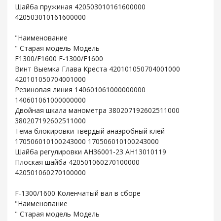
Шайба пружиная 420503010161600000
420503010161600000
"Наименование
" Старая модель Модель
F1300/F1600 F-1300/F1600
Винт Выемка Глава Креста 420101050704001000
420101050704001000
Резиновая линия 140601061000000000
140601061000000000
Двойная шкала манометра 380207192602511000
380207192602511000
Тема блокировки твердый анаэробный клей
170506010100243000 170506010100243000
Шайба регулировки AH36001-23 AH13010119
Плоская шайба 420501060270100000
420501060270100000
F-1300/1600 Коленчатый вал в сборе
"Наименование
" Старая модель Модель