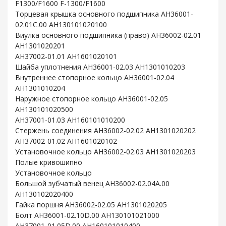
F1300/F1600 F-1300/F1600
Торцевая крышка основного подшипника AH36001-
02.01C.00 AH130101020100
Виулка основного подшипника (право) AH36002-02.01
AH1301020201
AH37002-01.01 AH1601020101
Шайба уплотнения AH36001-02.03 AH1301010203
Внутреннее стопорное кольцо AH36001-02.04
AH1301010204
Наружное стопорное кольцо AH36001-02.05
AH130101020500
AH37001-01.03 AH160101010200
Стержень соединения AH36002-02.02 AH1301020202
AH37002-01.02 AH1601020102
Установочное кольцо AH36002-02.03 AH1301020203
Полые кривошипно
Установочное кольцо
Большой зубчатый венец AH36002-02.04A.00
AH130102020400
Гайка поршня AH36002-02.05 AH1301020205
Болт AH36001-02.10D.00 AH130101021000
AH37001-01.05D.00 AH160101010400