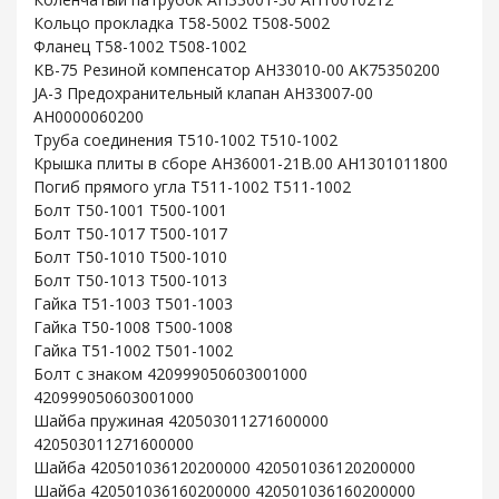
Кольцо прокладка T58-5002 T508-5002
Фланец T58-1002 T508-1002
KB-75 Резиной компенсатор AH33010-00 AK75350200
JA-3 Предохранительный клапан AH33007-00
AH0000060200
Труба соединения T510-1002 T510-1002
Крышка плиты в сборе AH36001-21B.00 AH1301011800
Погиб прямого угла T511-1002 T511-1002
Болт T50-1001 T500-1001
Болт T50-1017 T500-1017
Болт T50-1010 T500-1010
Болт T50-1013 T500-1013
Гайка T51-1003 T501-1003
Гайка T50-1008 T500-1008
Гайка T51-1002 T501-1002
Болт с знаком 420999050603001000
420999050603001000
Шайба пружиная 420503011271600000
420503011271600000
Шайба 420501036120200000 420501036120200000
Шайба 420501036160200000 420501036160200000