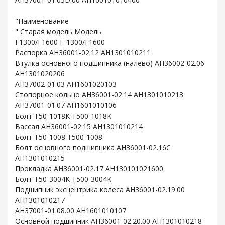
"Наименование
" Старая модель Модель
F1300/F1600 F-1300/F1600
Распорка AH36001-02.12 AH1301010211
Втулка основного подшипника (налево) AH36002-02.06
AH1301020206
AH37002-01.03 AH1601020103
Стопорное кольцо AH36001-02.14 AH1301010213
AH37001-01.07 AH1601010106
Болт T50-1018K T500-1018K
Вассал AH36001-02.15 AH1301010214
Болт T50-1008 T500-1008
Болт основного подшипника AH36001-02.16C
AH1301010215
Прокладка AH36001-02.17 AH130101021600
Болт T50-3004K T500-3004K
Подшипник эксцентрика колеса AH36001-02.19.00
AH1301010217
AH37001-01.08.00 AH1601010107
Основной подшипник AH36001-02.20.00 AH1301010218