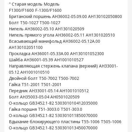
" Старая модель Модель
F1300/F1600 F-1300/F1600
Британский поршень AH36002-05.09.00 AH130102050800
Болт T50-1027 T500-1027
Нипель AH36002-05.10 AH1301020509
Нипель прямого угола AH36002-05.11 AH1301020510
Всасывающий манифольд AH36002-05.12A.00
AH130102051100
Прокладка AH36001-05.33A.00 AH130101052300
Шайба AH36001-05.39 AH1001010527
Направляющая стержень клапана (верхний) AH33001-
05.12 AH1001010510
Двойной болт T50-7002 T500-7002
Гайка T51-2001 T501-2001
Передник AH33001-05.14 AH1001010512
Болт AH35003-05.04 AH0501020509
O-кольцо GB3452.1-82 530301010412035000
Гайка поршня T51-3003.0 T501-303.0
O-кольцо GB3452.1-82 530301011850070000
Вдыхание блокирующего пластины T55-1006 T505-1006
O-кольцо GB3452.1-82 530301013450070000