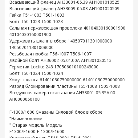
Всасывающий фланец AH33001-05.39 AH1001010525
Всасывающий фланец AH33009-05.03 AH1001020509
Гайка T51-1003 T501-1003
Болт T50-1023 T500-1023
Сальная нержавеющая проволока 40104030160001900
40104030160001900
Удерживать шланг в сборе 140507011301008000
140507011301008000
Резьбовая пробка T56-1007 T506-1007
Двойной болт AH36002-05.01.00A AH1301020513
Герметик Loctite 243 170506010100243000
Болт T50-1024 T500-1024
Хомут шланга 61401030750000000 61401030750000000
Разряд блокировании пластины T55-1008 T505-1008
Воздушная камера всасывания AH33001-05.35A.00
AH0000050100
F-1300/1600 Смазаны Силовой блок в сборе
"Наименование
" Старая модель Модель
F1300/F1600 F-1300/F1600
Квадратный ключ T516-2001 T516-2001