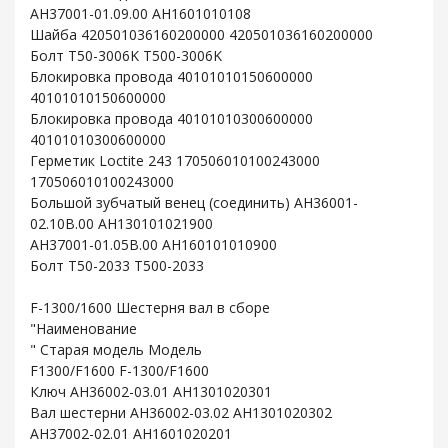
AH37001-01.09.00 AH1601010108
Шайба 420501036160200000 420501036160200000
Болт T50-3006K T500-3006K
Блокировка провода 40101010150600000
40101010150600000
Блокировка провода 40101010300600000
40101010300600000
Герметик Loctite 243 170506010100243000
170506010100243000
Большой зубчатый венец (соединить) AH36001-
02.10B.00 AH130101021900
AH37001-01.05B.00 AH160101010900
Болт T50-2033 T500-2033
F-1300/1600 Шестерня вал в сборе
"Наименование
" Старая модель Модель
F1300/F1600 F-1300/F1600
Ключ AH36002-03.01 AH1301020301
Вал шестерни AH36002-03.02 AH1301020302
AH37002-02.01 AH1601020201