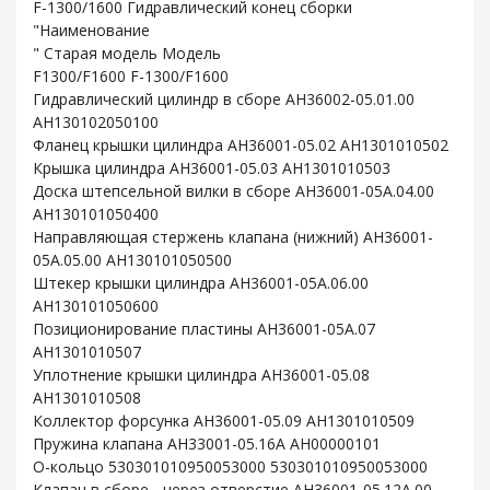
F-1300/1600 Гидравлический конец сборки
"Наименование
" Старая модель Модель
F1300/F1600 F-1300/F1600
Гидравлический цилиндр в сборе AH36002-05.01.00
AH130102050100
Фланец крышки цилиндра AH36001-05.02 AH1301010502
Крышка цилиндра AH36001-05.03 AH1301010503
Доска штепсельной вилки в сборе AH36001-05A.04.00
AH130101050400
Направляющая стержень клапана (нижний) AH36001-
05A.05.00 AH130101050500
Штекер крышки цилиндра AH36001-05A.06.00
AH130101050600
Позиционирование пластины AH36001-05A.07
AH1301010507
Уплотнение крышки цилиндра AH36001-05.08
AH1301010508
Коллектор форсунка AH36001-05.09 AH1301010509
Пружина клапана AH33001-05.16A AH00000101
O-кольцо 530301010950053000 530301010950053000
Клапан в сборе - через отверстие AH36001-05.12A.00