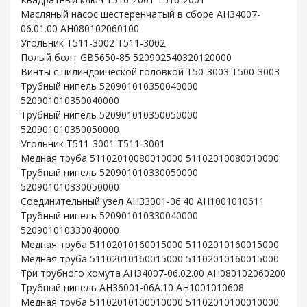
Масляный насос шестеренчатый в сборе AH34007-
06.01.00 AH080102060100
Угольник T511-3002 T511-3002
Полый болт GB5650-85 520902540320120000
Винты с цилиндрической головкой T50-3003 T500-3003
Трубный нипель 520901010350040000
520901010350040000
Трубный нипель 520901010350050000
520901010350050000
Угольник T511-3001 T511-3001
Медная труба 51102010080010000 51102010080010000
Трубный нипель 520901010330050000
520901010330050000
Соединительный узел AH33001-06.40 AH1001010611
Трубный нипель 520901010330040000
520901010330040000
Медная труба 51102010160015000 51102010160015000
Медная труба 51102010160015000 51102010160015000
Три трубного хомута AH34007-06.02.00 AH080102060200
Трубный нипель AH36001-06A.10 AH1001010608
Медная труба 51102010100010000 51102010100010000