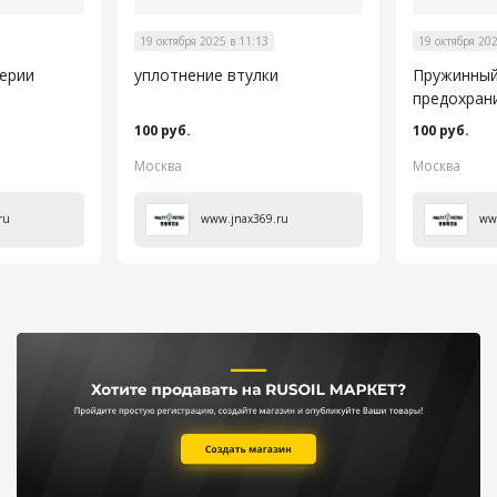
19 октября 2025 в 11:13
19 октября 202
серии
уплотнение втулки
Пружинны
предохран
100 руб.
100 руб.
Москва
Москва
ru
www.jnax369.ru
ww