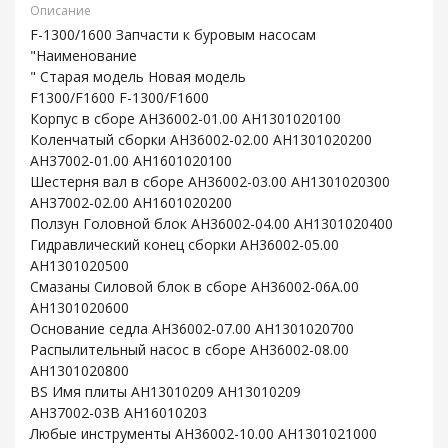
Описание
F-1300/1600 Запчасти к буровым насосам
"Наименование
" Старая модель Новая модель
F1300/F1600 F-1300/F1600
Корпус в сборе AH36002-01.00 AH1301020100
Коленчатый сборки AH36002-02.00 AH1301020200
AH37002-01.00 AH1601020100
Шестерня вал в сборе AH36002-03.00 AH1301020300
AH37002-02.00 AH1601020200
Ползун Головной блок AH36002-04.00 AH1301020400
Гидравлический конец сборки AH36002-05.00
AH1301020500
Смазаны Силовой блок в сборе AH36002-06A.00
AH1301020600
Основание седла AH36002-07.00 AH1301020700
Распылительный насос в сборе AH36002-08.00
AH1301020800
BS Имя плиты AH13010209 AH13010209
AH37002-03B AH16010203
Любые инструменты AH36002-10.00 AH1301021000