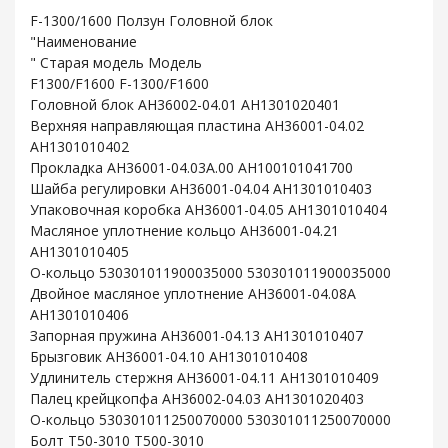
F-1300/1600 Ползун Головной блок
"Наименование
" Старая модель Модель
F1300/F1600 F-1300/F1600
Головной блок AH36002-04.01 AH1301020401
Верхняя направляющая пластина AH36001-04.02
AH1301010402
Прокладка AH36001-04.03A.00 AH100101041700
Шайба регулировки AH36001-04.04 AH1301010403
Упаковочная коробка AH36001-04.05 AH1301010404
Масляное уплотнение кольцо AH36001-04.21
AH1301010405
O-кольцо 530301011900035000 530301011900035000
Двойное масляное уплотнение AH36001-04.08A
AH1301010406
Запорная пружина AH36001-04.13 AH1301010407
Брызговик AH36001-04.10 AH1301010408
Удлинитель стержня AH36001-04.11 AH1301010409
Палец крейцкопфа AH36002-04.03 AH1301020403
O-кольцо 530301011250070000 530301011250070000
Болт T50-3010 T500-3010