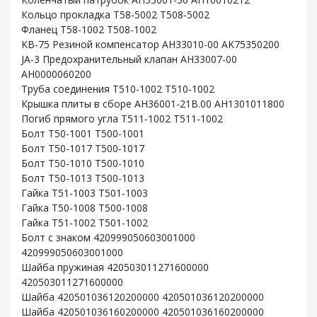
Кольцо прокладка T58-5002 T508-5002
Фланец T58-1002 T508-1002
KB-75 Резиной компенсатор AH33010-00 AK75350200
JA-3 Предохранительный клапан AH33007-00
AH0000060200
Труба соединения T510-1002 T510-1002
Крышка плиты в сборе AH36001-21B.00 AH1301011800
Погиб прямого угла T511-1002 T511-1002
Болт T50-1001 T500-1001
Болт T50-1017 T500-1017
Болт T50-1010 T500-1010
Болт T50-1013 T500-1013
Гайка T51-1003 T501-1003
Гайка T50-1008 T500-1008
Гайка T51-1002 T501-1002
Болт с знаком 420999050603001000
420999050603001000
Шайба пружиная 420503011271600000
420503011271600000
Шайба 420501036120200000 420501036120200000
Шайба 420501036160200000 420501036160200000