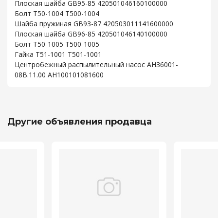
Плоская шайба GB95-85 420501046160100000
Болт T50-1004 T500-1004
Шайба пружиная GB93-87 420503011141600000
Плоская шайба GB96-85 420501046140100000
Болт T50-1005 T500-1005
Гайка T51-1001 T501-1001
Центробежный распылительный насос AH36001-
08B.11.00 AH100101081600
Другие объявления продавца