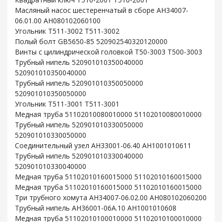
Масляный насос шестеренчатый в сборе AH34007-
06.01.00 AH080102060100
Угольник T511-3002 T511-3002
Полый болт GB5650-85 520902540320120000
Винты с цилиндрической головкой T50-3003 T500-3003
Трубный нипель 520901010350040000
520901010350040000
Трубный нипель 520901010350050000
520901010350050000
Угольник T511-3001 T511-3001
Медная труба 51102010080010000 51102010080010000
Трубный нипель 520901010330050000
520901010330050000
Соединительный узел AH33001-06.40 AH1001010611
Трубный нипель 520901010330040000
520901010330040000
Медная труба 51102010160015000 51102010160015000
Медная труба 51102010160015000 51102010160015000
Три трубного хомута AH34007-06.02.00 AH080102060200
Трубный нипель AH36001-06A.10 AH1001010608
Медная труба 51102010100010000 51102010100010000