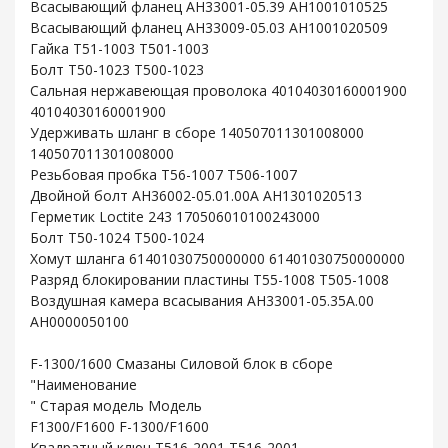
Всасывающий фланец AH33001-05.39 AH1001010525
Всасывающий фланец AH33009-05.03 AH1001020509
Гайка T51-1003 T501-1003
Болт T50-1023 T500-1023
Сальная нержавеющая проволока 40104030160001900
40104030160001900
Удерживать шланг в сборе 140507011301008000
140507011301008000
Резьбовая пробка T56-1007 T506-1007
Двойной болт AH36002-05.01.00A AH1301020513
Герметик Loctite 243 170506010100243000
Болт T50-1024 T500-1024
Хомут шланга 61401030750000000 61401030750000000
Разряд блокировании пластины T55-1008 T505-1008
Воздушная камера всасывания AH33001-05.35A.00
AH0000050100
F-1300/1600 Смазаны Силовой блок в сборе
"Наименование
" Старая модель Модель
F1300/F1600 F-1300/F1600
Квадратный ключ T516-2001 T516-2001