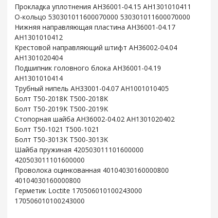
Прокладка уплотнения AH36001-04.15 AH1301010411
O-кольцо 530301011600070000 530301011600070000
Нижняя направляющая пластина AH36001-04.17
AH1301010412
Крестовой направляющий штифт AH36002-04.04
AH1301020404
Подшипник головного блока AH36001-04.19
AH1301010414
Трубный нипель AH33001-04.07 AH1001010405
Болт T50-2018K T500-2018K
Болт T50-2019K T500-2019K
Стопорная шайба AH36002-04.02 AH1301020402
Болт T50-1021 T500-1021
Болт T50-3013K T500-3013K
Шайба пружиная 420503011101600000
420503011101600000
Проволока оцинкованная 40104030160000800
40104030160000800
Герметик Loctite 170506010100243000
170506010100243000