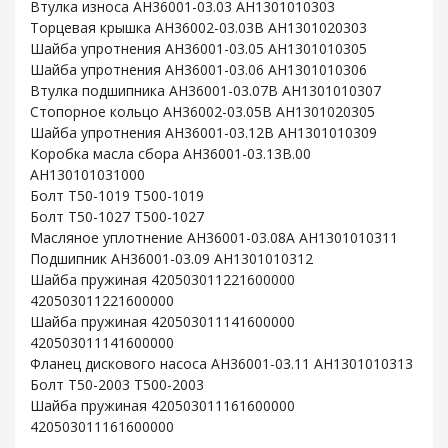
Втулка износа AH36001-03.03 AH1301010303
Торцевая крышка AH36002-03.03B AH1301020303
Шайба упротнения AH36001-03.05 AH1301010305
Шайба упротнения AH36001-03.06 AH1301010306
Втулка подшипника AH36001-03.07B AH1301010307
Стопорное кольцо AH36002-03.05B AH1301020305
Шайба упротнения AH36001-03.12B AH1301010309
Коробка масла сбора AH36001-03.13B.00
AH130101031000
Болт T50-1019 T500-1019
Болт T50-1027 T500-1027
Масляное уплотнение AH36001-03.08A AH1301010311
Подшипник AH36001-03.09 AH1301010312
Шайба пружиная 420503011221600000
420503011221600000
Шайба пружиная 420503011141600000
420503011141600000
Фланец дискового насоса AH36001-03.11 AH1301010313
Болт T50-2003 T500-2003
Шайба пружиная 420503011161600000
420503011161600000