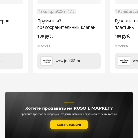
19 октября 2025 в 11:13
19 октября 202
серии
Пружинный
Буровые н
предохранительный клапан
пластины
100 руб.
100 руб.
Москва
Москва
ru
www.jnax369.ru
ww