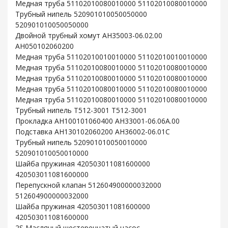
Медная труба 51102010080010000 51102010080010000
Трубный нипель 520901010050050000
520901010050050000
Двойной трубный хомут AH35003-06.02.00
AH050102060200
Медная труба 51102010010010000 51102010010010000
Медная труба 51102010080010000 51102010080010000
Медная труба 51102010080010000 51102010080010000
Медная труба 51102010080010000 51102010080010000
Медная труба 51102010080010000 51102010080010000
Трубный нипель T512-3001 T512-3001
Прокладка AH100101060400 AH33001-06.06A.00
Подставка AH130102060200 AH36002-06.01C
Трубный нипель 520901010050010000
520901010050010000
Шайба пружиная 420503011081600000
420503011081600000
Перепускной клапан 512604900000032000
512604900000032000
Шайба пружиная 420503011081600000
420503011081600000
2S Масляный шестеренчатый насос