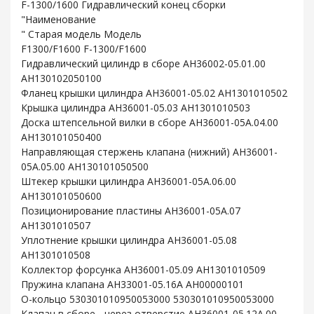
F-1300/1600 Гидравлический конец сборки
"Наименование
" Старая модель Модель
F1300/F1600 F-1300/F1600
Гидравлический цилиндр в сборе AH36002-05.01.00
AH130102050100
Фланец крышки цилиндра AH36001-05.02 AH1301010502
Крышка цилиндра AH36001-05.03 AH1301010503
Доска штепсельной вилки в сборе AH36001-05A.04.00
AH130101050400
Направляющая стержень клапана (нижний) AH36001-
05A.05.00 AH130101050500
Штекер крышки цилиндра AH36001-05A.06.00
AH130101050600
Позиционирование пластины AH36001-05A.07
AH1301010507
Уплотнение крышки цилиндра AH36001-05.08
AH1301010508
Коллектор форсунка AH36001-05.09 AH1301010509
Пружина клапана AH33001-05.16A AH00000101
O-кольцо 530301010950053000 530301010950053000
Клапан в сборе - через отверстие AH36001-05.12A.00