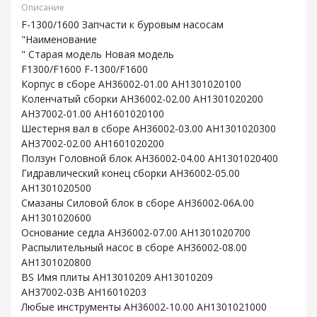
Описание
F-1300/1600 Запчасти к буровым насосам
"Наименование
" Старая модель Новая модель
F1300/F1600 F-1300/F1600
Корпус в сборе AH36002-01.00 AH1301020100
Коленчатый сборки AH36002-02.00 AH1301020200
AH37002-01.00 AH1601020100
Шестерня вал в сборе AH36002-03.00 AH1301020300
AH37002-02.00 AH1601020200
Ползун Головной блок AH36002-04.00 AH1301020400
Гидравлический конец сборки AH36002-05.00
AH1301020500
Смазаны Силовой блок в сборе AH36002-06A.00
AH1301020600
Основание седла AH36002-07.00 AH1301020700
Распылительный насос в сборе AH36002-08.00
AH1301020800
BS Имя плиты AH13010209 AH13010209
AH37002-03B AH16010203
Любые инструменты AH36002-10.00 AH1301021000