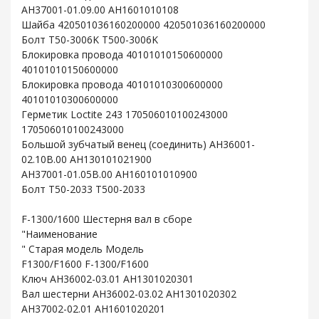
AH37001-01.09.00 AH1601010108
Шайба 420501036160200000 420501036160200000
Болт T50-3006K T500-3006K
Блокировка провода 40101010150600000
40101010150600000
Блокировка провода 40101010300600000
40101010300600000
Герметик Loctite 243 170506010100243000
170506010100243000
Большой зубчатый венец (соединить) AH36001-
02.10B.00 AH130101021900
AH37001-01.05B.00 AH160101010900
Болт T50-2033 T500-2033
F-1300/1600 Шестерня вал в сборе
"Наименование
" Старая модель Модель
F1300/F1600 F-1300/F1600
Ключ AH36002-03.01 AH1301020301
Вал шестерни AH36002-03.02 AH1301020302
AH37002-02.01 AH1601020201