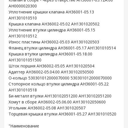
AH0000020300
Уплотнение крышки клапана AH36001-05.13
AH1301010510
Крышка клапана AH36002-05.02 AH1301020502
Уплотнение втулки цилиндра AH36001-05.15
AH1301010512
Износ пластины AH36002-05.03 AH1301020503
Фланец втулки цилиндра AH36001-05.17 AH1301010514
Крышка втулки цилиндра AH36001-05.18.00
AH130101051500
Шток поршня AH36002-05.05 AH1301020504
Адаптер AH36002-05.04.00 AH130102050500
O-кольцо 530301012000070000 530301012000070000
Стопорное кольцо втулки цилиндра AH36001-05.22
AH1301010518
Би-металл втулки AH130102051200 AH130102051200
Хомут в сборе AH36002-05.06.00 AH130102050600
Угольник AH36002-05.08 AH1301020507
Торцевая крышка втулки AH36001-05.27 AH1301010520
"Наименование