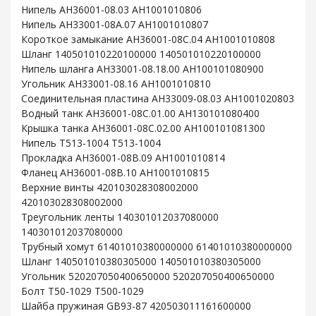
Нипель AH36001-08.03 AH1001010806
Нипель AH33001-08A.07 AH1001010807
Короткое замыкание AH36001-08C.04 AH1001010808
Шланг 140501010220100000 140501010220100000
Нипель шланга AH33001-08.18.00 AH100101080900
Угольник AH33001-08.16 AH1001010810
Соединительная пластина AH33009-08.03 AH1001020803
Водный танк AH36001-08C.01.00 AH130101080400
Крышка танка AH36001-08C.02.00 AH100101081300
Нипель T513-1004 T513-1004
Прокладка AH36001-08B.09 AH1001010814
Фланец AH36001-08B.10 AH1001010815
Верхние винты 420103028308002000
420103028308002000
Треугольник ленты 140301012037080000
140301012037080000
Трубный хомут 61401010380000000 61401010380000000
Шланг 140501010380305000 140501010380305000
Угольник 520207050400650000 520207050400650000
Болт T50-1029 T500-1029
Шайба пружиная GB93-87 420503011161600000