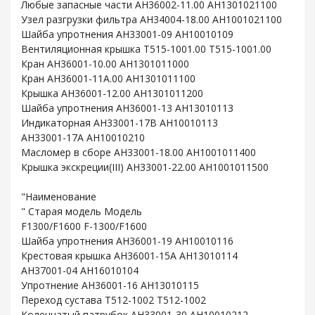
Любые запасные части AH36002-11.00 AH1301021100
Узел разгрузки фильтра AH34004-18.00 AH1001021100
Шайба упротнения AH33001-09 AH10010109
Вентиляционная крышка T515-1001.00 T515-1001.00
Кран AH36001-10.00 AH1301011000
Кран AH36001-11A.00 AH1301011100
Крышка AH36001-12.00 AH1301011200
Шайба упротнения AH36001-13 AH13010113
Индикаторная AH33001-17B AH10010113
AH33001-17A AH10010210
Масломер в сборе AH33001-18.00 AH1001011400
Крышка экскреции(III) AH33001-22.00 AH1001011500
"Наименование
" Старая модель Модель
F1300/F1600 F-1300/F1600
Шайба упротнения AH36001-19 AH10010116
Крестовая крышка AH36001-15A AH13010114
AH37001-04 AH16010104
Упротнение AH36001-16 AH13010115
Переход сустава T512-1002 T512-1002
Коленчатый патрубок AH33001-30 AH10010212