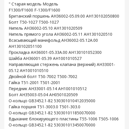
" Старая модель Модель
F1300/F1600 F-1300/F1600
Британский поршень AH36002-05.09.00 AH130102050800
Болт T50-1027 T500-1027
Нипель AH36002-05.10 AH1301020509
Нипель прямого угола AH36002-05.11 AH1301020510
Всасывающий манифольд AH36002-05.12A.00
AH130102051100
Прокладка AH36001-05.33A.00 AH130101052300
Шайба AH36001-05.39 AH1001010527
Направляющая стержень клапана (верхний) AH33001-
05.12 AH1001010510
Двойной болт T50-7002 T500-7002
Гайка T51-2001 T501-2001
Передник AH33001-05.14 AH1001010512
Болт AH35003-05.04 AH0501020509
O-кольцо GB3452.1-82 530301010412035000
Гайка поршня T51-3003.0 T501-303.0
O-кольцо GB3452.1-82 530301011850070000
Вдыхание блокирующего пластины T55-1006 T505-1006
O-кольцо GB3452.1-82 530301013450070000