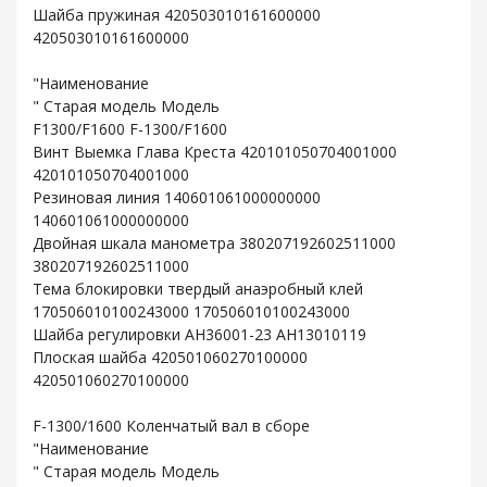
Шайба пружиная 420503010161600000
420503010161600000
"Наименование
" Старая модель Модель
F1300/F1600 F-1300/F1600
Винт Выемка Глава Креста 420101050704001000
420101050704001000
Резиновая линия 140601061000000000
140601061000000000
Двойная шкала манометра 380207192602511000
380207192602511000
Тема блокировки твердый анаэробный клей
170506010100243000 170506010100243000
Шайба регулировки AH36001-23 AH13010119
Плоская шайба 420501060270100000
420501060270100000
F-1300/1600 Коленчатый вал в сборе
"Наименование
" Старая модель Модель