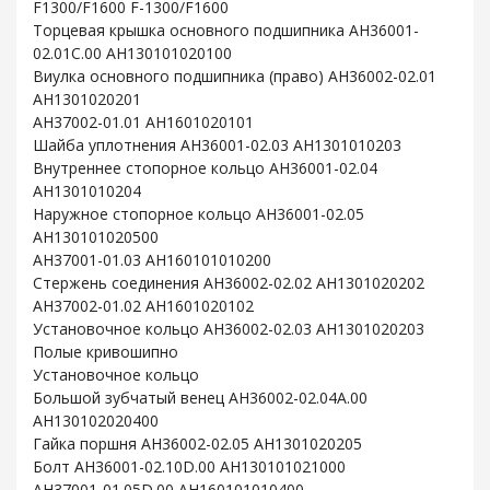
F1300/F1600 F-1300/F1600
Торцевая крышка основного подшипника AH36001-
02.01C.00 AH130101020100
Виулка основного подшипника (право) AH36002-02.01
AH1301020201
AH37002-01.01 AH1601020101
Шайба уплотнения AH36001-02.03 AH1301010203
Внутреннее стопорное кольцо AH36001-02.04
AH1301010204
Наружное стопорное кольцо AH36001-02.05
AH130101020500
AH37001-01.03 AH160101010200
Стержень соединения AH36002-02.02 AH1301020202
AH37002-01.02 AH1601020102
Установочное кольцо AH36002-02.03 AH1301020203
Полые кривошипно
Установочное кольцо
Большой зубчатый венец AH36002-02.04A.00
AH130102020400
Гайка поршня AH36002-02.05 AH1301020205
Болт AH36001-02.10D.00 AH130101021000
AH37001-01.05D.00 AH160101010400