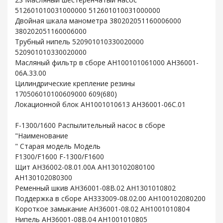
512601010031000000 512601010031000000
Двойная шкала манометра 380202051160006000
380202051160006000
Трубный нипель 520901010330020000
520901010330020000
Масляный фильтр в сборе AH100101061000 AH36001-
06A.33.00
Цилиндрические крепление резины
170506010100609000 609(680)
Локационной блок AH1001010613 AH36001-06C.01
F-1300/1600 Распылительный насос в сборе
"Наименование
" Старая модель Модель
F1300/F1600 F-1300/F1600
Щит AH36002-08.01.00A AH130102080100
AH130102080300
Ременный шкив AH36001-08B.02 AH1301010802
Поддержка в сборе AH333009-08.02.00 AH100102080200
Короткое замыкание AH36001-08.02 AH1001010804
Нипель AH36001-08B.04 AH1001010805