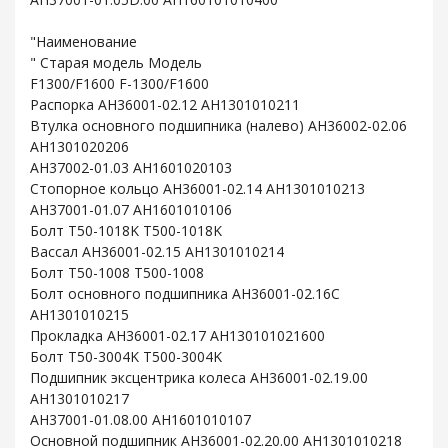
"Наименование
" Старая модель Модель
F1300/F1600 F-1300/F1600
Распорка AH36001-02.12 AH1301010211
Втулка основного подшипника (налево) AH36002-02.06
AH1301020206
AH37002-01.03 AH1601020103
Стопорное кольцо AH36001-02.14 AH1301010213
AH37001-01.07 AH1601010106
Болт T50-1018K T500-1018K
Вассал AH36001-02.15 AH1301010214
Болт T50-1008 T500-1008
Болт основного подшипника AH36001-02.16C
AH1301010215
Прокладка AH36001-02.17 AH130101021600
Болт T50-3004K T500-3004K
Подшипник эксцентрика колеса AH36001-02.19.00
AH1301010217
AH37001-01.08.00 AH1601010107
Основной подшипник AH36001-02.20.00 AH1301010218