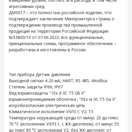
измерения уровня, плотности и расхода, в том числе
агрессивных сред.
ДМ5017 – это полностью российское изделие, что
подтверждает заключение Минпромторга страны о
подтверждении производства промышленной
продукции на территории Российской Федерации
№53800/10 от 07.06.2022: все функциональные,
принципиальные схемы, программное обеспечение –
разработаны и изготовлены в России.
Тип прибора Датчик давления
Выходной сигнал 4-20 мА, HART; RS-485, ModBus
Степень защиты IP66; IP67
Вид взрывозащиты "1Eх d IIC T5 Gb Х"
взрывонепроницаемая оболочка ; "0Ех ia IIC Т5 Ga Х"
искробезопасная электрическая цепь
Климатическое исполнение УХЛ3.1; У2; Т3
Температура окружающей среды от минус 20 до плюс
70 °С (исполнение УХЛ3.1, с ЖК-дисплеем); от минус 55
до плюс 85 °С (исполнение У2, без ЖК-дисплея); от