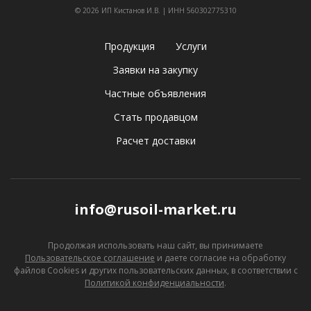
© 2026 ИП Кистанов И.В. | ИНН 560302775310
Продукция
Услуги
Заявки на закупку
Частные объявления
Стать продавцом
Расчет доставки
info@rusoil-market.ru
Продолжая использовать наш сайт, вы принимаете
Пользовательское соглашение
и даете согласие
на обработку
файлов Cookies и других пользовательских данных, в соответствии с
Политикой конфиденциальности
.