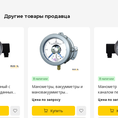
Другие товары продавца
В наличии
В наличии
ный с
Манометры, вакуумметры и
Манометр 
 данных
мановакуумметры
каналом п
показывающие
МП3А-Кс-
Цена по запросу
Цена по за
сигнализирующие
взрывозащищённые
Купить
ДМ2005Сг1Ех, ДВ2005Сг1Ех и