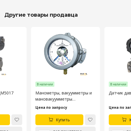
Другие товары продавца
В наличии
В наличии
чик давления ДМ5017
Манометры, вакуумметры и
мановакуумметры
показывающие
Цена по запросу
Цена по за
сигнализирующие
взрывозащищённые
Купить
ДМ2005Сг1Ех, ДВ2005Сг1Ех и
ДА2005Сг1Ех