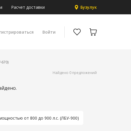
м
Расчет доставки
Бузулук
гистрироваться
Войти
-670)
Найдено 0 предложений
айдено.
мощностью от 800 до 900 л.с. (ЛБУ-900)