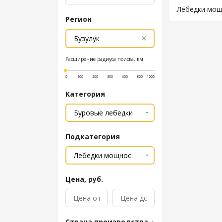
Лебедки мощн
Регион
Расширение радиуса поиска, км.
0
100
200
300
600
800
1000
Категория
Подкатегория
Цена, руб.
Страна производства