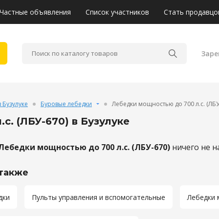
Частные объявления
Список участников
Стать продавцо
Заре
 Бузулуке
Буровые лебедки
Лебедки мощностью до 700 л.с. (ЛБУ
с. (ЛБУ-670) в Бузулуке
Лебедки мощностью до 700 л.с. (ЛБУ-670)
ничего не н
также
дки
Пульты управления и вспомогательные
Лебедки 