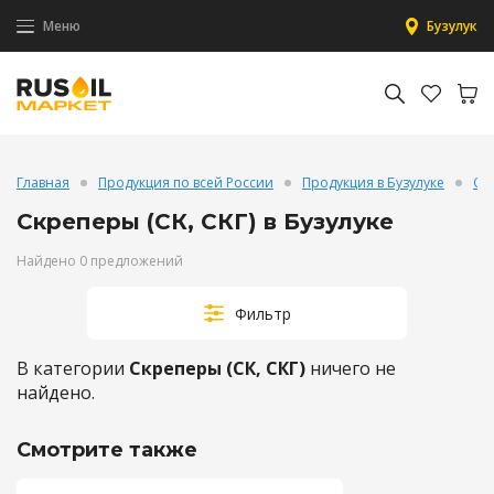
Меню
Бузулук
Главная
Продукция по всей России
Продукция в Бузулуке
Об
Скреперы (СК, СКГ) в Бузулуке
Найдено 0 предложений
Фильтр
В категории
Скреперы (СК, СКГ)
ничего не
найдено.
Смотрите также