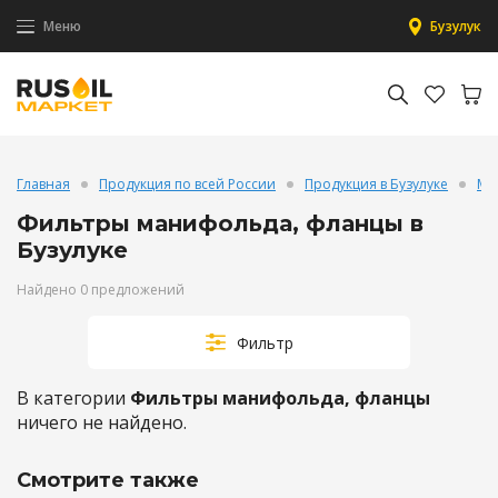
Меню
Бузулук
Главная
Продукция по всей России
Продукция в Бузулуке
Ма
Фильтры манифольда, фланцы в
Бузулуке
Найдено 0 предложений
Фильтр
В категории
Фильтры манифольда, фланцы
ничего не найдено.
Смотрите также