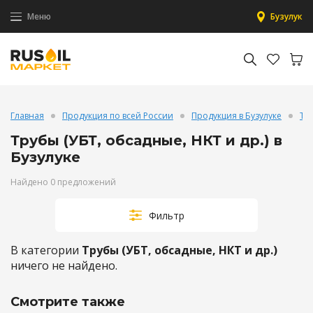
Меню
Бузулук
Главная
Продукция по всей России
Продукция в Бузулуке
Тр
Трубы (УБТ, обсадные, НКТ и др.) в
Бузулуке
Найдено 0 предложений
Фильтр
В категории
Трубы (УБТ, обсадные, НКТ и др.)
ничего не найдено.
Смотрите также