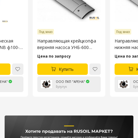
Под заказ
Под заказ
ческая
Направляющая крейцкопфа
Направляю
3NB ф100-
верхняя насоса УНБ-600
нижняя на
4045.53.106-4
4045.53.10
Цена по запросу
Цена по за
Купить
ЕНА"
ООО ПКП "АРЕНА"
ОО
Бузулук
Буз