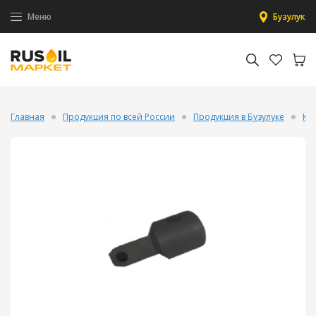
Меню
Бузулук
Главная
Продукция по всей России
Продукция в Бузулуке
Кл