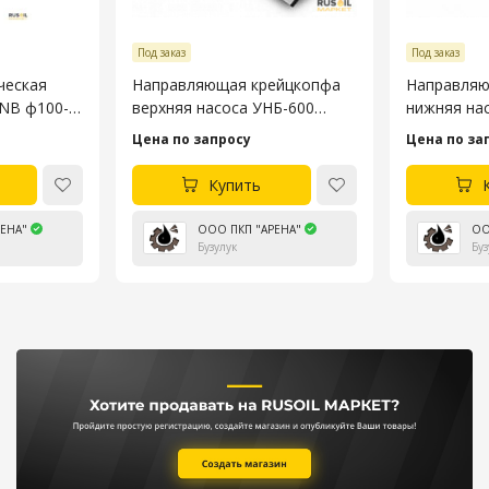
Под заказ
Под заказ
ческая
Направляющая крейцкопфа
Направляю
3NB ф100-
верхняя насоса УНБ-600
нижняя на
4045.53.106-4
4045.53.10
Цена по запросу
Цена по за
Купить
ЕНА"
ООО ПКП "АРЕНА"
ОО
Бузулук
Буз