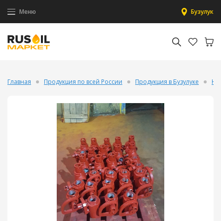
Меню
Бузулук
Главная
Продукция по всей России
Продукция в Бузулуке
На