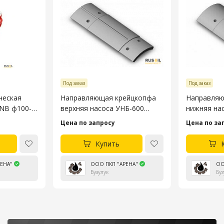
Под заказ
Под заказ
ческая
Направляющая крейцкопфа
Направляю
3NB ф100-
верхняя насоса УНБ-600
нижняя на
4045.53.106-4
4045.53.10
Цена по запросу
Цена по за
Купить
ЕНА"
ООО ПКП "АРЕНА"
ОО
Бузулук
Буз