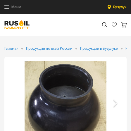
Меню
Бузулук
Главная
Продукция по всей России
Продукция в Бузулуке
На