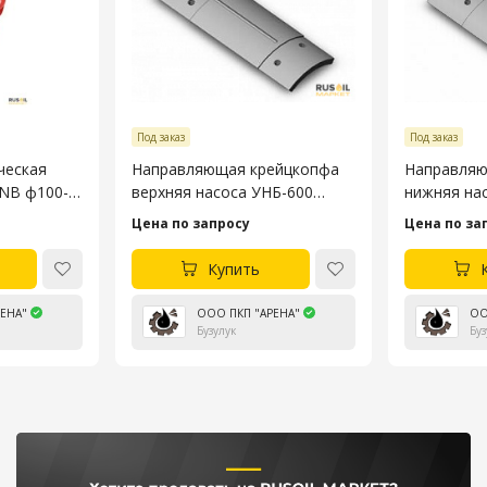
Под заказ
Под заказ
ческая
Направляющая крейцкопфа
Направляю
3NB ф100-
верхняя насоса УНБ-600
нижняя на
4045.53.106-4
4045.53.10
Цена по запросу
Цена по за
Купить
ЕНА"
ООО ПКП "АРЕНА"
ОО
Бузулук
Буз