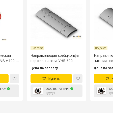
Под заказ
Под заказ
ческая
Направляющая крейцкопфа
Направляю
3NB ф100-
верхняя насоса УНБ-600
нижняя на
4045.53.106-4
4045.53.10
Цена по запросу
Цена по за
Купить
ЕНА"
ООО ПКП "АРЕНА"
ОО
Бузулук
Буз