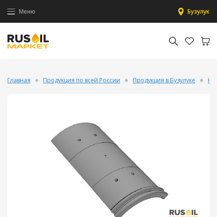
Меню
Бузулук
Главная
Продукция по всей России
Продукция в Бузулуке
На