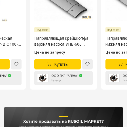
Под заказ
Под заказ
ческая
Направляющая крейцкопфа
Направляю
3NB ф100-
верхняя насоса УНБ-600
нижняя на
4045.53.106-4
4045.53.10
Цена по запросу
Цена по за
Купить
ЕНА"
ООО ПКП "АРЕНА"
ОО
Бузулук
Буз