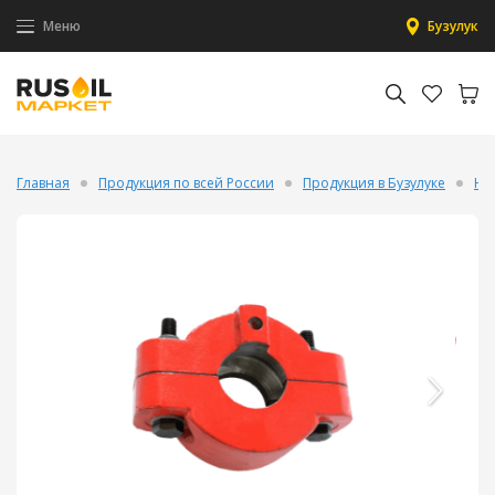
Меню
Бузулук
Главная
Продукция по всей России
Продукция в Бузулуке
На