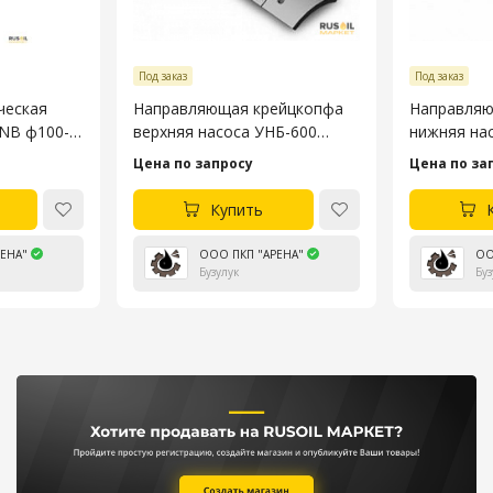
Под заказ
Под заказ
ческая
Направляющая крейцкопфа
Направляю
3NB ф100-
верхняя насоса УНБ-600
нижняя на
4045.53.106-4
4045.53.10
Цена по запросу
Цена по за
Купить
ЕНА"
ООО ПКП "АРЕНА"
ОО
Бузулук
Буз