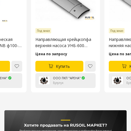
Под заказ
Под заказ
ческая
Направляющая крейцкопфа
Направляю
3NB ф100-
верхняя насоса УНБ-600
нижняя на
4045.53.106-4
4045.53.10
Цена по запросу
Цена по за
Купить
ЕНА"
ООО ПКП "АРЕНА"
ОО
Бузулук
Буз