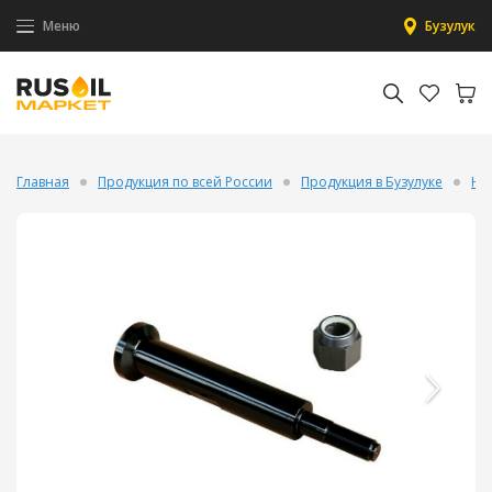
Меню
Бузулук
Главная
Продукция по всей России
Продукция в Бузулуке
На