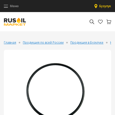
Меню
Бузулук
Главная
Продукция по всей России
Продукция в Бузулуке
На