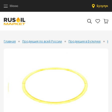
Меню
Бузулук
Главная
Продукция по всей России
Продукция в Бузулуке
На