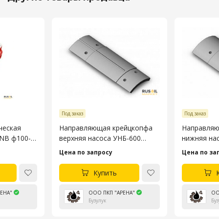
Под заказ
Под заказ
ческая
Направляющая крейцкопфа
Направляю
3NB ф100-
верхняя насоса УНБ-600
нижняя на
4045.53.106-4
4045.53.10
Цена по запросу
Цена по за
Купить
ЕНА"
ООО ПКП "АРЕНА"
ОО
Бузулук
Буз