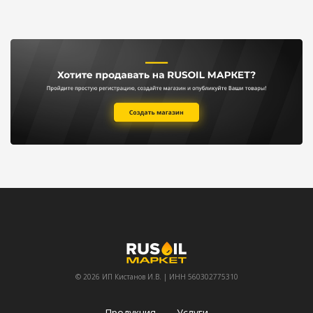
© 2026 ИП Кистанов И.В. | ИНН 560302775310
Продукция
Услуги