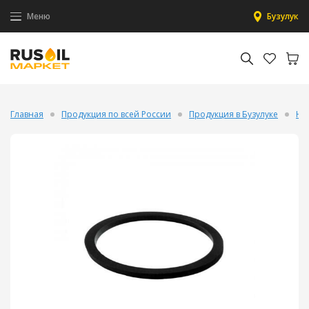
Меню
Бузулук
Главная
Продукция по всей России
Продукция в Бузулуке
На