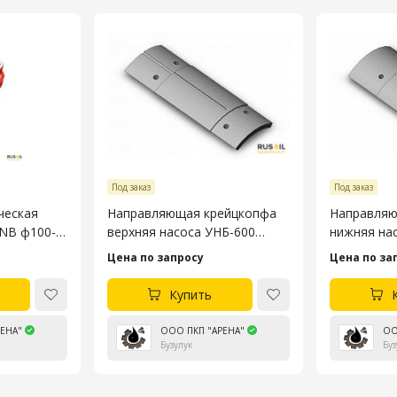
Под заказ
Под заказ
ческая
Направляющая крейцкопфа
Направляю
3NB ф100-
верхняя насоса УНБ-600
нижняя на
4045.53.106-4
4045.53.10
Цена по запросу
Цена по за
Купить
ЕНА"
ООО ПКП "АРЕНА"
ОО
Бузулук
Буз