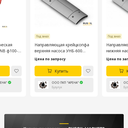
Под заказ
Под заказ
ческая
Направляющая крейцкопфа
Направляю
3NB ф100-
верхняя насоса УНБ-600
нижняя на
4045.53.106-4
4045.53.10
Цена по запросу
Цена по за
Купить
ЕНА"
ООО ПКП "АРЕНА"
ОО
Бузулук
Буз