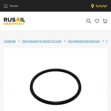
Меню
Бузулук
Главная
Продукция по всей России
Продукция в Бузулуке
На