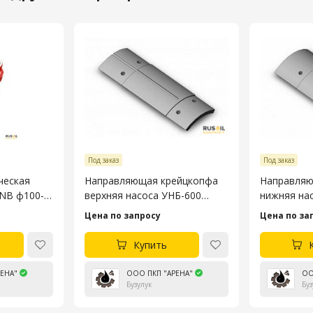
Под заказ
Под заказ
ческая
Направляющая крейцкопфа
Направляю
3NB ф100-
верхняя насоса УНБ-600
нижняя на
4045.53.106-4
4045.53.10
Цена по запросу
Цена по за
Купить
ЕНА"
ООО ПКП "АРЕНА"
ОО
Бузулук
Буз