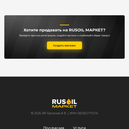
© 2026 ИП Кистанов И.В. | ИНН 560302775310
Продукция
Услуги