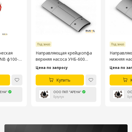
Под заказ
Под заказ
ческая
Направляющая крейцкопфа
Направляю
3NB ф100-
верхняя насоса УНБ-600
нижняя на
4045.53.106-4
4045.53.10
Цена по запросу
Цена по за
Купить
ЕНА"
ООО ПКП "АРЕНА"
ОО
Бузулук
Буз