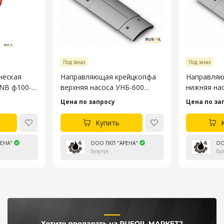
Под заказ
Под заказ
ческая
Направляющая крейцкопфа
Направляю
3NB ф100-
верхняя насоса УНБ-600
нижняя на
4045.53.106-4
4045.53.10
Цена по запросу
Цена по за
Купить
ЕНА"
ООО ПКП "АРЕНА"
ОО
Бузулук
Буз