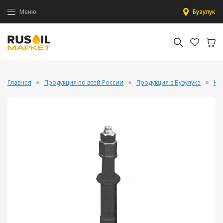
Меню
Бузулук
Главная
Продукция по всей России
Продукция в Бузулуке
На