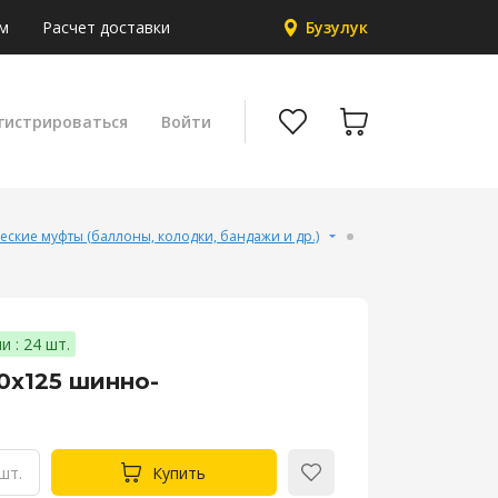
м
Расчет доставки
Бузулук
гистрироваться
Войти
ские муфты (баллоны, колодки, бандажи и др.)
и : 24 шт.
х125 шинно-
шт.
Купить