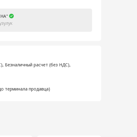
ЕНА"
узулук
), Безналичный расчет (без НДС),
до терминала продавца)