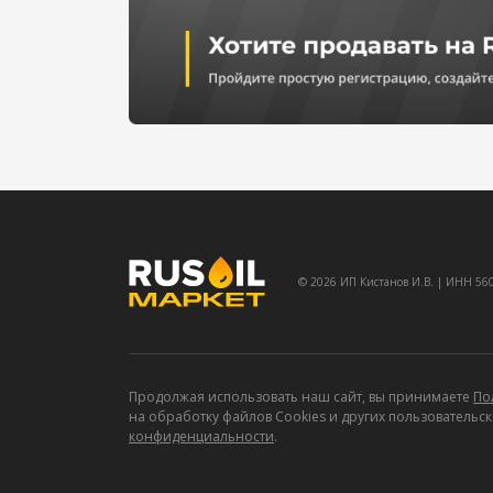
© 2026 ИП Кистанов И.В. | ИНН 5
Продолжая использовать наш сайт, вы принимаете
По
на обработку
файлов Cookies и других пользовательски
конфиденциальности
.