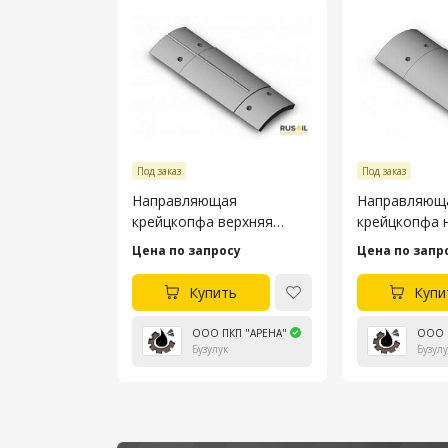
Под заказ
Под заказ
Направляющая
Направляющ
крейцкопфа верхняя
крейцкопфа 
насоса УНБ-600
насоса УНБ-
Цена по запросу
Цена по запр
4045.53.106-4
4045.53.105-4
Купить
Купи
ООО ПКП "АРЕНА"
ООО 
Бузулук
Бузулу