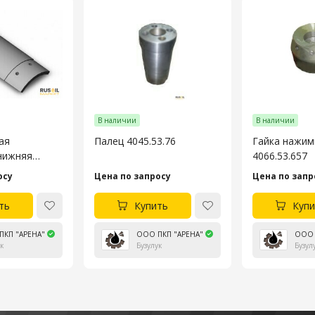
В наличии
В наличии
ая
Палец 4045.53.76
Гайка нажим
нижняя
4066.53.657
600
осу
Цена по запросу
Цена по запр
ть
Купить
Купи
ПКП "АРЕНА"
ООО ПКП "АРЕНА"
ООО 
к
Бузулук
Бузул