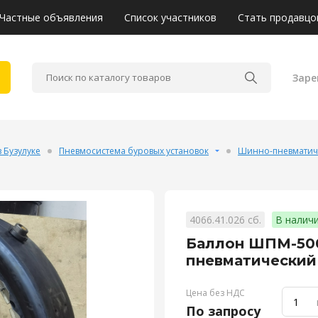
Частные объявления
Список участников
Стать продавцо
Заре
 Бузулуке
Пневмосистема буровых установок
Шинно-пневматиче
4066.41.026 сб.
В наличи
Баллон ШПМ-500
пневматический
Цена без НДС
По запросу