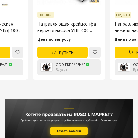
Под заказ
Под заказ
ческая
Направляющая крейцкопфа
Направляю
3NB ф100-
верхняя насоса УНБ-600
нижняя на
4045.53.106-4
4045.53.10
Цена по запросу
Цена по за
Купить
ЕНА"
ООО ПКП "АРЕНА"
ОО
Бузулук
Буз