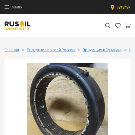
Меню
Бузулук
Главная
Продукция по всей России
Продукция в Бузулуке
Пн