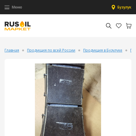
Меню
Бузулук
Главная
Продукция по всей России
Продукция в Бузулуке
Пн