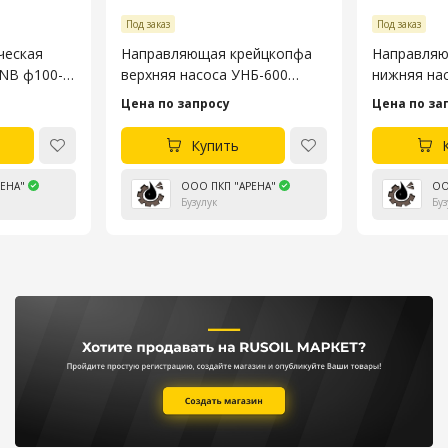
Под заказ
Под заказ
ческая
Направляющая крейцкопфа
Направляю
3NB ф100-
верхняя насоса УНБ-600
нижняя на
4045.53.106-4
4045.53.10
Цена по запросу
Цена по за
Купить
ЕНА"
ООО ПКП "АРЕНА"
ОО
Бузулук
Буз