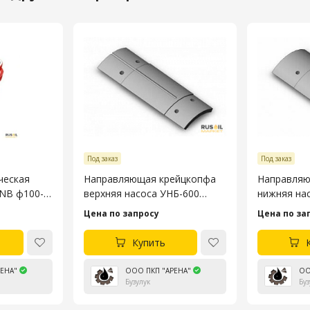
Под заказ
Под заказ
ческая
Направляющая крейцкопфа
Направляю
3NB ф100-
верхняя насоса УНБ-600
нижняя на
4045.53.106-4
4045.53.10
Цена по запросу
Цена по за
Купить
ЕНА"
ООО ПКП "АРЕНА"
ОО
Бузулук
Буз