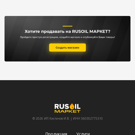
© 2026 ИП Кистанов И.В. | ИНН 560302775310
Продукция
Услуги