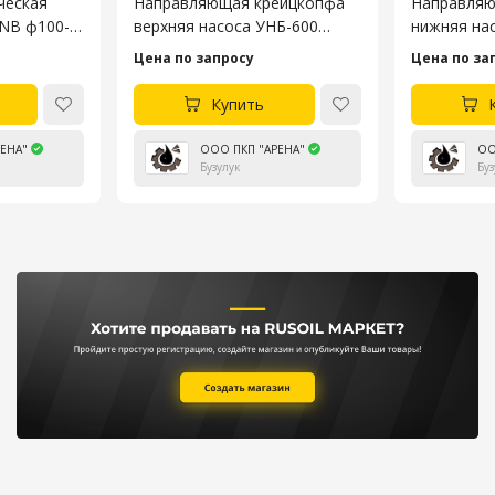
ческая
Направляющая крейцкопфа
Направляю
3NB ф100-
верхняя насоса УНБ-600
нижняя на
4045.53.106-4
4045.53.10
Цена по запросу
Цена по за
Купить
ЕНА"
ООО ПКП "АРЕНА"
ОО
Бузулук
Буз