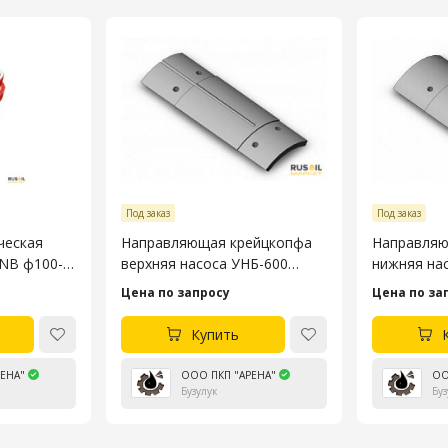
Под заказ
Под заказ
ческая
Направляющая крейцкопфа
Направляю
3NB ф100-
верхняя насоса УНБ-600
нижняя на
4045.53.106-4
4045.53.10
Цена по запросу
Цена по за
Купить
ЕНА"
ООО ПКП "АРЕНА"
ОО
Бузулук
Буз