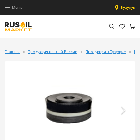
Меню
Бузулук
Главная
Продукция по всей России
Продукция в Бузулуке
На