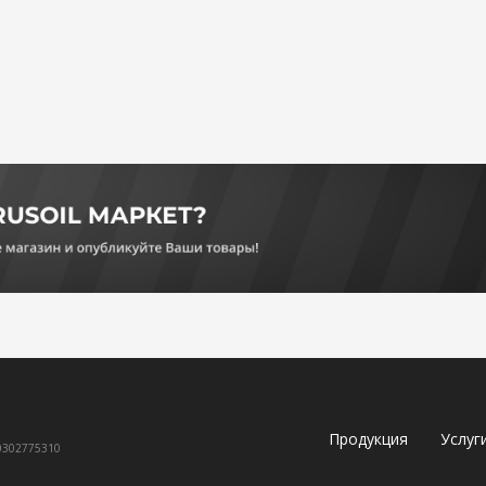
Продукция
Услуг
60302775310