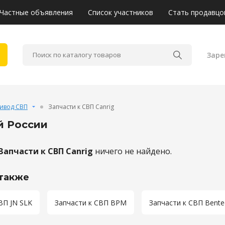
Частные объявления
Список участников
Стать продавцо
Заре
ивод СВП
Запчасти к СВП Canrig
ей России
Запчасти к СВП Canrig
ничего не найдено.
также
ВП JN SLK
Запчасти к СВП BPM
Запчасти к СВП Bente