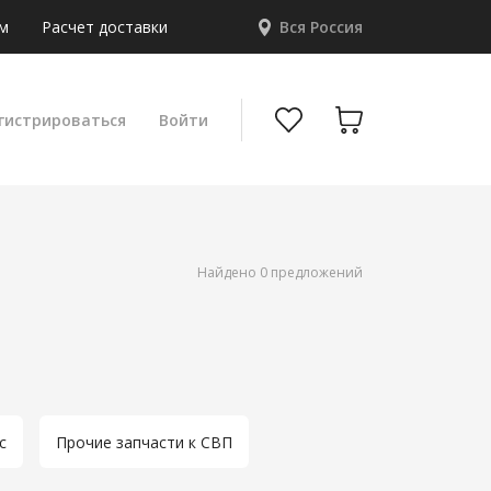
м
Расчет доставки
Вся Россия
гистрироваться
Войти
Найдено 0 предложений
c
Прочие запчасти к СВП