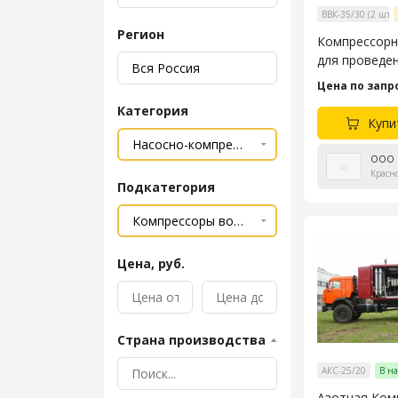
ВВК-35/30 (2 шт.)
Регион
Компрессорн
для проведе
пневматичес
Цена по запр
испытаний
Категория
трубопрово
Купи
ООО 
Красн
Подкатегория
Цена, руб.
Страна производства
АКС-25/20
В н
Азотная Ком