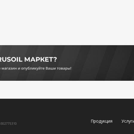
Продукция
Услуг
60302775310