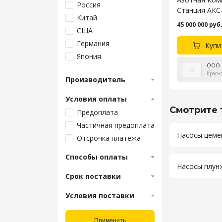
Россия
Станция АКС-
Китай
Шасси КАМАЗ
45 000 000 руб
США
Германия
Купи
Япония
ООО 
Тайвань
Красн
Производитель
Белоруссия
Индия
Условия оплаты
Канада
Смотрите 
Предоплата
Частичная предоплата
Насосы цеме
Отсрочка платежа
Способы оплаты
Насосы плунж
Срок поставки
Условия поставки
Применить