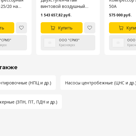
25/20 на
винтовой воздушный
50A
 43118 (6х6)
компрессор AIRBOSS
.
1 543 657,82 руб.
575 000 руб.
QLB37-VV-B
ть
Купить
Купи
"СРМЗ"
ООО "СРМЗ"
ООО 
оярск
Красноярск
Красн
также
нтировочные (НПЦ и др.)
Насосы центробежные (ЦНС и др.
ерные (ЗПН, ПТ, ПДН и др.)