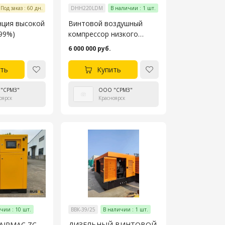
Под заказ : 60 дн.
DHH220LDM
В наличии : 1 шт.
нция высокой
Винтовой воздушный
,99%)
компрессор низкого
давления для
6 000 000 руб.
текстильной
промышленности
ть
Купить
"СРМЗ"
ООО "СРМЗ"
оярск
Красноярск
чии : 10 шт.
ВВК-39/25
В наличии : 1 шт.
AIRMAC ZC-
ДИЗЕЛЬНЫЙ ВИНТОВОЙ