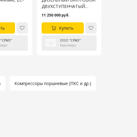
ДВУХСТУПЕНЧАТЫЙ
ВОЗДУШНЫЙ
11 250 000 руб.
КОМПРЕССОР ВВК-39/25
С ОХЛАЖДЕНИЕМ
ть
Купить
СЖАТОГО ВОЗДУХА
"СРМЗ"
ООО "СРМЗ"
оярск
Красноярск
)
Компрессоры поршневые (ПКС и др.)