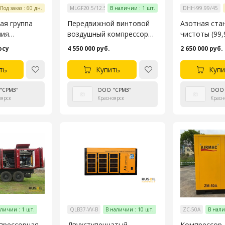
 + ДДК-77/200 (1 шт.)
Под заказ : 60 дн.
MLGF20.5/12.5-132G
В наличии : 1 шт.
DHH-99.99/45
ая группа
Передвижной винтовой
Азотная ста
ния
воздушный компрессор
чистоты (99
ких
для угольной шахты.
осу
4 550 000 руб.
2 650 000 руб.
дов
ть
Купить
Купи
"СРМЗ"
ООО "СРМЗ"
ООО 
оярск
Красноярск
Красн
аличии : 1 шт.
QLB37-VV-B
В наличии : 10 шт.
ZC-50A
В нали
прессорная
Двухступенчатый
Компрессор 