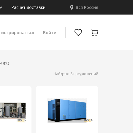
м
Расчет доставки
Вся Россия
гистрироваться
Войти
 др.)
Найдено 8 предложений