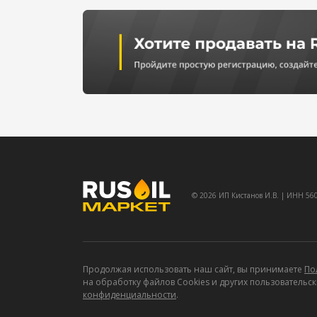
© 2026 ИП Кистанов И.В. | ИНН 5
Продолжая использовать наш сайт, вы принимаете
По
на обработку
файлов Cookies и других пользовательски
конфиденциальности
.